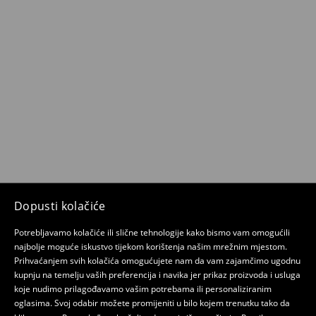
Dopusti kolačiće
Potrebljavamo kolačiće ili slične tehnologije kako bismo vam omogućili
najbolje moguće iskustvo tijekom korištenja našim mrežnim mjestom.
Prihvaćanjem svih kolačića omogućujete nam da vam zajamčimo ugodnu
kupnju na temelju vaših preferencija i navika jer prikaz proizvoda i usluga
koje nudimo prilagođavamo vašim potrebama ili personaliziranim
oglasima. Svoj odabir možete promijeniti u bilo kojem trenutku tako da