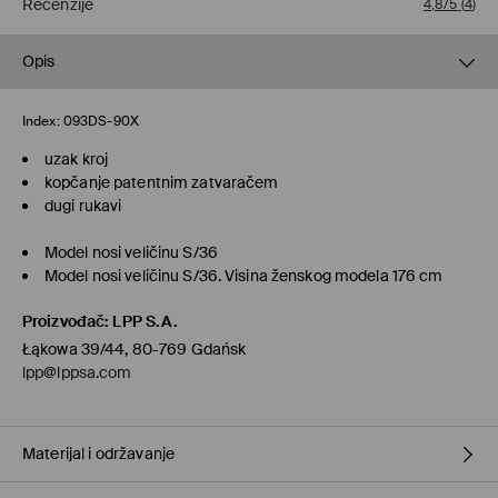
Recenzije
4,8/5
(
4
)
Opis
Index:
093DS-90X
uzak kroj
kopčanje patentnim zatvaračem
dugi rukavi
Model nosi veličinu S/36
Model nosi veličinu S/36. Visina ženskog modela 176 cm
Proizvođač
:
LPP S.A.
Łąkowa 39/44, 80-769 Gdańsk
lpp@lppsa.com
Materijal i održavanje