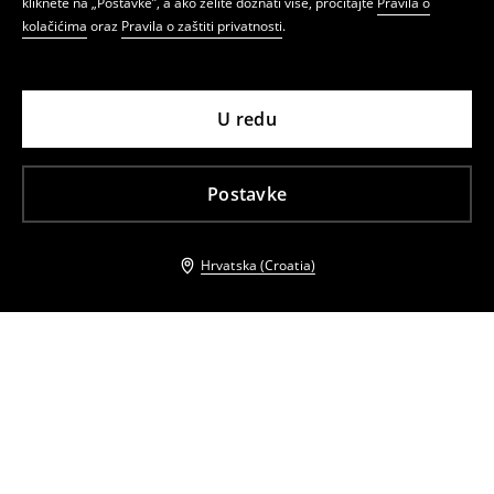
kliknete na „Postavke”, a ako želite doznati više, pročitajte
Pravila o
kolačićima
oraz
Pravila o zaštiti privatnosti
.
U redu
Postavke
Hrvatska (Croatia)