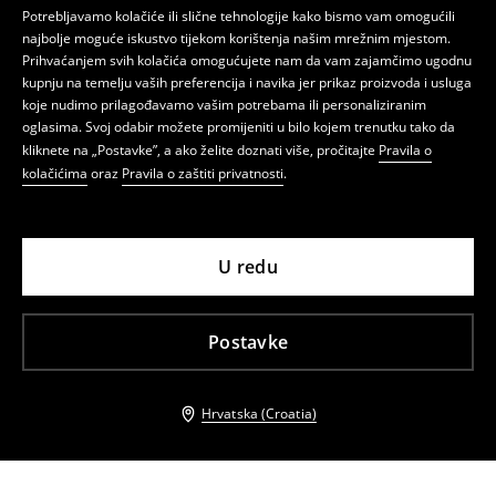
Potrebljavamo kolačiće ili slične tehnologije kako bismo vam omogućili
najbolje moguće iskustvo tijekom korištenja našim mrežnim mjestom.
Prihvaćanjem svih kolačića omogućujete nam da vam zajamčimo ugodnu
kupnju na temelju vaših preferencija i navika jer prikaz proizvoda i usluga
koje nudimo prilagođavamo vašim potrebama ili personaliziranim
oglasima. Svoj odabir možete promijeniti u bilo kojem trenutku tako da
kliknete na „Postavke”, a ako želite doznati više, pročitajte
Pravila o
kolačićima
oraz
Pravila o zaštiti privatnosti
.
U redu
Postavke
Hrvatska (Croatia)