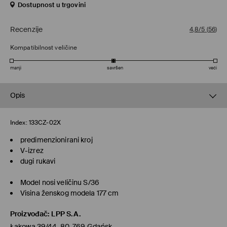
Dostupnost u trgovini
Recenzije
4,8/5
(
56
)
Kompatibilnost veličine
manji
savršen
veći
Opis
Index:
133CZ-02X
predimenzionirani kroj
V-izrez
dugi rukavi
Model nosi veličinu S/36
Visina ženskog modela 177 cm
Proizvođač
:
LPP S.A.
Łąkowa 39/44, 80-769 Gdańsk