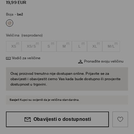
19,99
EUR
Boja
-
bež
Veličina
(rasprodano)
XS
XS/S
S
M
L
XL
M/L
Vodič za veličine
Pronađite svoju veličinu
Ovaj proizvod trenutno nije dostupan online. Prijavite se za
obavijesti i obavijestit ćemo Vas kada bude dostupno ili provjerite
dostupnost u trgovini.
Savjet
Kupci su ocijenili da je veličina standardna.
Obavijesti o dostupnosti