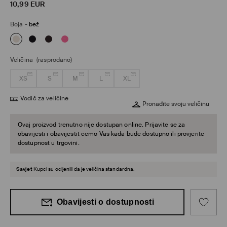
10,99
EUR
Boja
-
bež
Veličina
(rasprodano)
XS
S
M
L
XL
Vodič za veličine
Pronađite svoju veličinu
Ovaj proizvod trenutno nije dostupan online. Prijavite se za
obavijesti i obavijestit ćemo Vas kada bude dostupno ili provjerite
dostupnost u trgovini.
Savjet
Kupci su ocijenili da je veličina standardna.
Obavijesti o dostupnosti