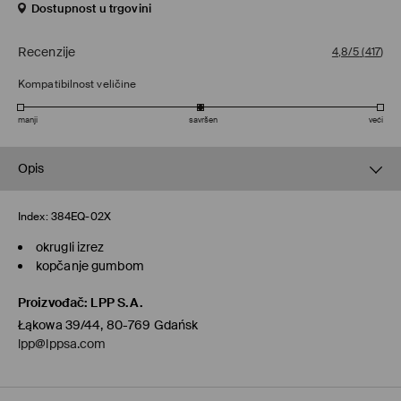
Dostupnost u trgovini
Recenzije
4,8/5
(
417
)
Kompatibilnost veličine
manji
savršen
veći
Opis
Index:
384EQ-02X
okrugli izrez
kopčanje gumbom
Proizvođač
:
LPP S.A.
Łąkowa 39/44, 80-769 Gdańsk
lpp@lppsa.com