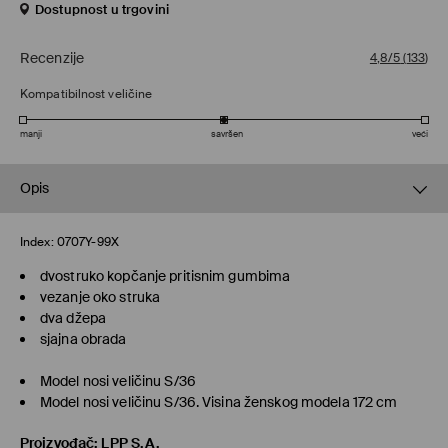
Dostupnost u trgovini
Recenzije
4,8/5
(
133
)
Kompatibilnost veličine
manji
savršen
veći
Opis
Index:
0707Y-99X
dvostruko kopčanje pritisnim gumbima
vezanje oko struka
dva džepa
sjajna obrada
Model nosi veličinu S/36
Model nosi veličinu S/36. Visina ženskog modela 172 cm
Proizvođač
:
LPP S.A.