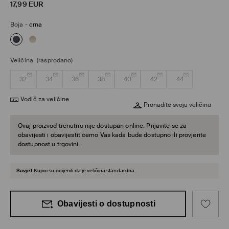
17,99
EUR
Boja
-
crna
Veličina
(rasprodano)
32
34
36
38
40
42
44
Vodič za veličine
Pronađite svoju veličinu
Ovaj proizvod trenutno nije dostupan online. Prijavite se za
obavijesti i obavijestit ćemo Vas kada bude dostupno ili provjerite
dostupnost u trgovini.
Savjet
Kupci su ocijenili da je veličina standardna.
Obavijesti o dostupnosti