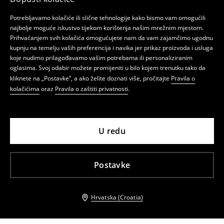
Potrebljavamo kolačiće ili slične tehnologije kako bismo vam omogućili
najbolje moguće iskustvo tijekom korištenja našim mrežnim mjestom.
Prihvaćanjem svih kolačića omogućujete nam da vam zajamčimo ugodnu
kupnju na temelju vaših preferencija i navika jer prikaz proizvoda i usluga
koje nudimo prilagođavamo vašim potrebama ili personaliziranim
oglasima. Svoj odabir možete promijeniti u bilo kojem trenutku tako da
kliknete na „Postavke”, a ako želite doznati više, pročitajte
Pravila o
kolačićima
oraz
Pravila o zaštiti privatnosti
.
U redu
Postavke
Hrvatska (Croatia)