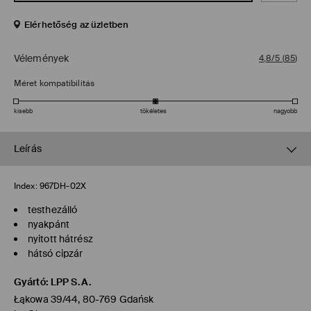
Elérhetőség az üzletben
Vélemények
4,8/5
(
85
)
Méret kompatibilitás
kisebb
tökéletes
nagyobb
Leírás
Index:
967DH-02X
testhezálló
nyakpánt
nyitott hátrész
hátsó cipzár
Gyártó
:
LPP S.A.
Łąkowa 39/44, 80-769 Gdańsk