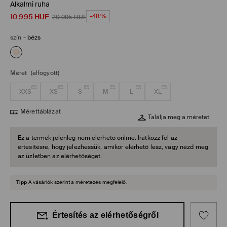
Alkalmi ruha
10 995
HUF
-48%
20 995
HUF
szín
-
bézs
Méret
(elfogyott)
XXS
XS
S
M
L
XL
Mérettáblázat
Találja meg a méretet
Ez a termék jelenleg nem elérhető online. Iratkozz fel az
értesítésre, hogy jelezhessük, amikor elérhető lesz, vagy nézd meg
az üzletben az elérhetőséget.
Tipp
A vásárlók szerint a méretezés megfelelő.
Értesítés az elérhetőségről