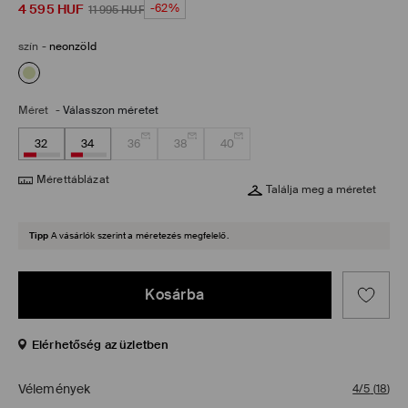
4 595
HUF
-62%
11 995
HUF
szín
-
neonzöld
Méret
-
Válasszon méretet
32
34
36
38
40
Mérettáblázat
Találja meg a méretet
Tipp
A vásárlók szerint a méretezés megfelelő.
Kosárba
Elérhetőség az üzletben
Vélemények
4/5
(
18
)