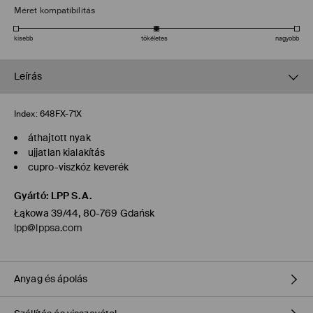
Méret kompatibilitás
kisebb
tökéletes
nagyobb
Leírás
Index:
648FX-71X
áthajtott nyak
ujjatlan kialakítás
cupro-viszkóz keverék
Gyártó
:
LPP S.A.
Łąkowa 39/44, 80-769 Gdańsk
lpp@lppsa.com
Anyag és ápolás