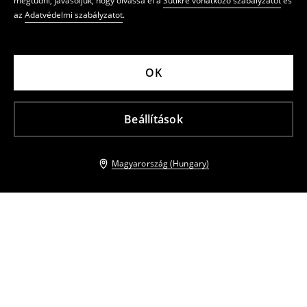
megtudni, javasoljuk, hogy olvassa el a
Sütikre vonatkozó szabályzatot
és
az
Adatvédelmi szabályzatot
.
OK
Beállítások
Magyarország (Hungary)