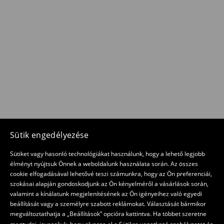
Sütik engedélyezése
Sütiket vagy hasonló technológiákat használunk, hogy a lehető legjobb
élményt nyújtsuk Önnek a weboldalunk használata során. Az összes
cookie elfogadásával lehetővé teszi számunkra, hogy az Ön preferenciái,
szokásai alapján gondoskodjunk az Ön kényelméről a vásárlások során,
valamint a kínálatunk megjelenítésének az Ön igényeihez való egyedi
beállítását vagy a személyre szabott reklámokat. Választását bármikor
megváltoztathatja a „Beállítások” opcióra kattintva. Ha többet szeretne