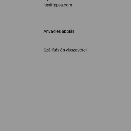
lpp@lppsa.com
Anyag és ápolás
ELSŐ SZÖVET
:
60% CUPRO, 40% VISZKÓZ
Szállítás és visszavétel
VISSZÁJÁRA FORDÍTOTT OLDALÁN KELL VASALNI
Szállítási irányelvek
KÉZIMOSÁS MAX. 40° C -IG
FEHÉRÍTŐSZER HASZNÁLATA TILOS
Áruházi átvétel MOHITO (1-6 munkanap)
MAX. 110° C VASALHATÓ - PÁRA NÉLKÜL
0,00 HUF
/ Online fizetés (PayPal, PayU, Googl
TILOS A VEGYI TISZTÍTÁS
Packeta átvevőhelyek (1-6 munkanap)
1195 HUF
/ Online fizetés (PayPal, PayU, Googl
TILOS FORGÓDOBOS SZÁRÍTÓGÉPBEN SZÁRÍ
DPD Pickup Point (1-6 munkanap)
1395 HUF
/ Online fizetés (PayPal, PayU, Googl