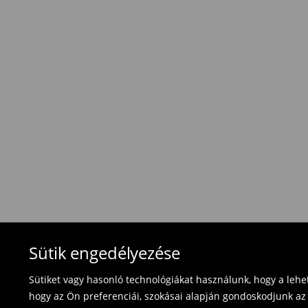
Hagyományos szállítás (1-6 munkanap)
1495 HUF
/ Online fizetés (PayPal, PayU, Googl
Hagyományos szállítás (1-6 munkanap)
1695 HUF
/ Utánvétes fizetés
Használja ki az ingyenes kiszállítást, ha termék
⟶
További információ
Visszavételi irányelvek
Visszaküldés 30 napon belül:
- Magyarországon bármelyik Mohito üzletbe ho
blokkal/számlával ;
- online üzleten keresztül
- töltsd ki az online visszaküldési nyomtatvány
Fürdőruhákat és pizsamákat nem lehet vissza
Sütik engedélyezése
használja az online visszaküldési űrlapot.
Sütiket vagy hasonló technológiákat használunk, hogy a leh
⟶
Termék visszavétel
hogy az Ön preferenciái, szokásai alapján gondoskodjunk az 