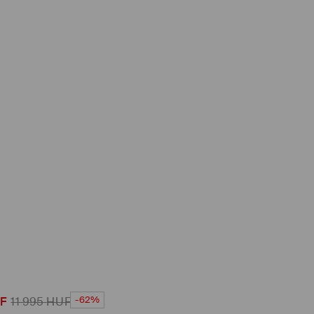
-62%
F
11 995
HUF