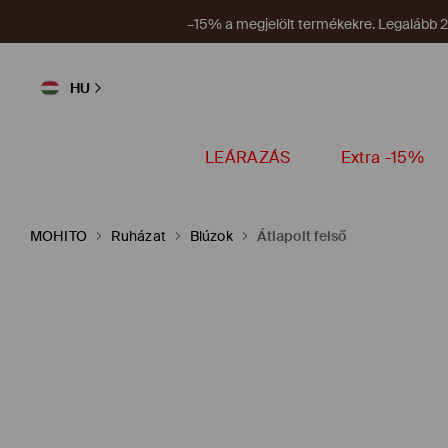
–1495 HUF a végösszegből teljes árú termékek vá
HU
LEÁRAZÁS
Extra -15%
MOHITO
Ruházat
Blúzok
Átlapolt felső