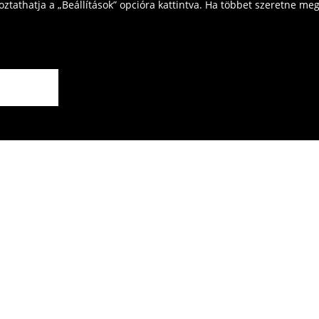
tathatja a „Beállítások” opcióra kattintva. Ha többet szeretne megt