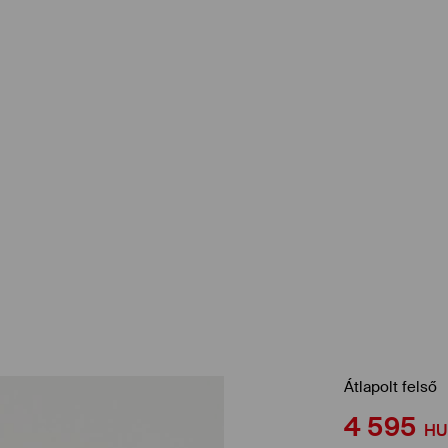
Átlapolt felső
4 595
HU