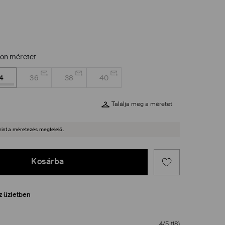
zon méretet
4
36
38
40
Találja meg a méretet
rint a méretezés megfelelő.
Kosárba
z üzletben
4/5
(
18
)