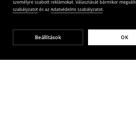
személyre szabott reklámokat. Választását bármikor megváltoz
szabályzatot
és az
Adatvédelmi szabályzatot
.
Beállítások
OK
Más vásárlók is választották