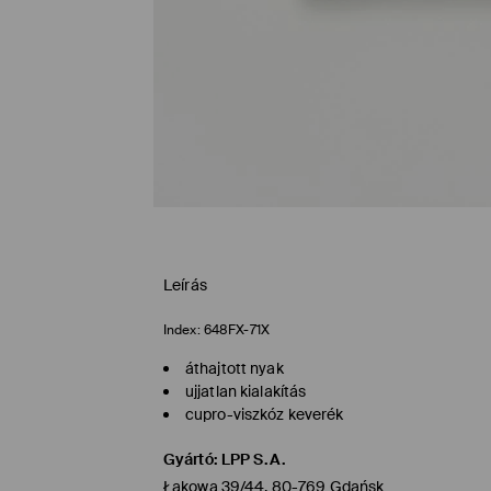
Leírás
Index:
648FX-71X
áthajtott nyak
ujjatlan kialakítás
cupro-viszkóz keverék
Gyártó
:
LPP S.A.
Łąkowa 39/44, 80-769 Gdańsk