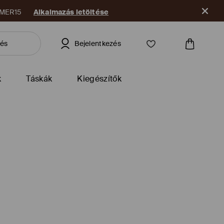
09.08. között.
Alkalmazás letöltése
Bejelentkezés
k
Táskák
Kiegészítők