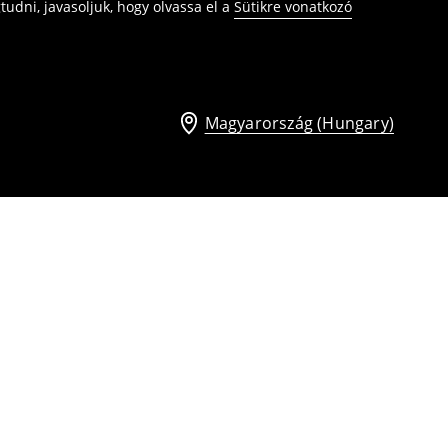
udni, javasoljuk, hogy olvassa el a
Sütikre vonatkozó
Magyarország (Hungary)