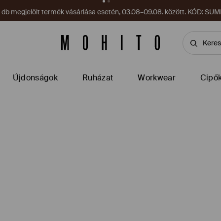
sárlása esetén. Legalább 14 995 HUF értékű vásárlások esetén, 03.08–
Újdonságok
Ruházat
Workwear
Cipő