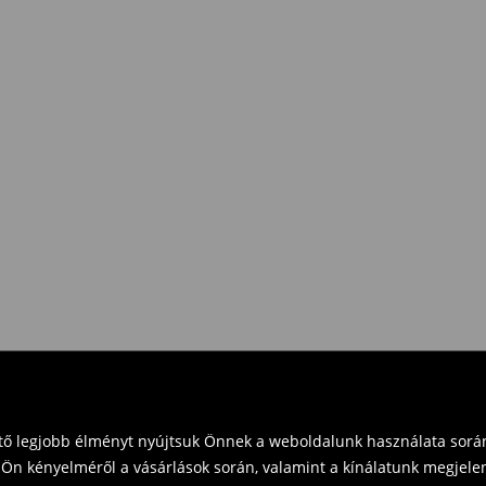
e Pay)
eket vásárol 16 000 Ft felett.
zd vissza a terméket
t és küldd vissza a terméket
vinni üzleteinkbe. Kérjük,
ető legjobb élményt nyújtsuk Önnek a weboldalunk használata során
Ön kényelméről a vásárlások során, valamint a kínálatunk megjelen