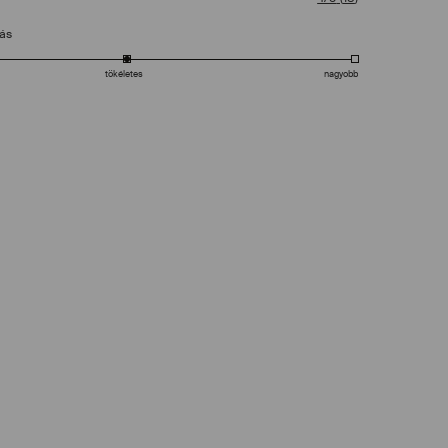
tás
tökéletes
nagyobb