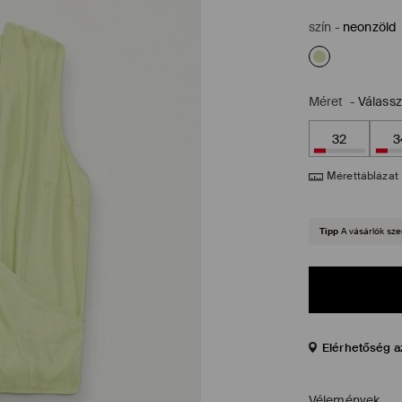
szín
-
neonzöld
Méret
-
Válass
32
3
Mérettáblázat
Tipp
A vásárlók sze
Elérhetőség a
Vélemények