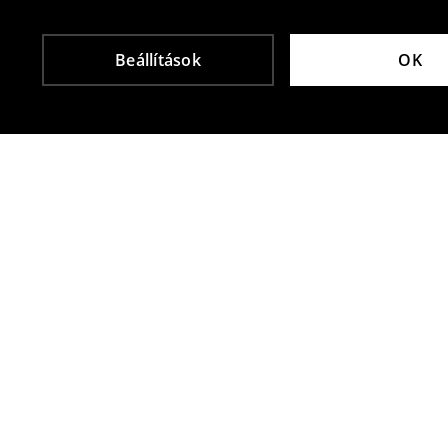
Beállítások
OK
Más vásárlók is választották
Carrot nadrág
Balerinacipő