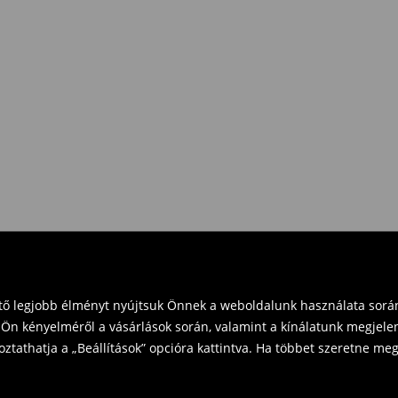
eket vásárol 16 000 Ft felett.
zd vissza a terméket
t és küldd vissza a terméket
vinni üzleteinkbe. Kérjük,
ető legjobb élményt nyújtsuk Önnek a weboldalunk használata során
Ön kényelméről a vásárlások során, valamint a kínálatunk megjelen
tathatja a „Beállítások” opcióra kattintva. Ha többet szeretne megt