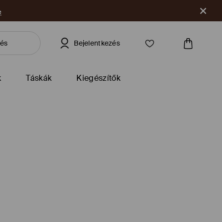
e
Bejelentkezés
k
Táskák
Kiegészítők