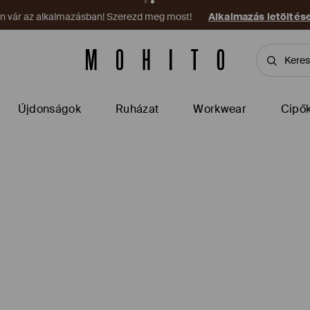
on vár az alkalmazásban! Szerezd meg most!
Alkalmazás letöltés
Újdonságok
Ruházat
Workwear
Cipő