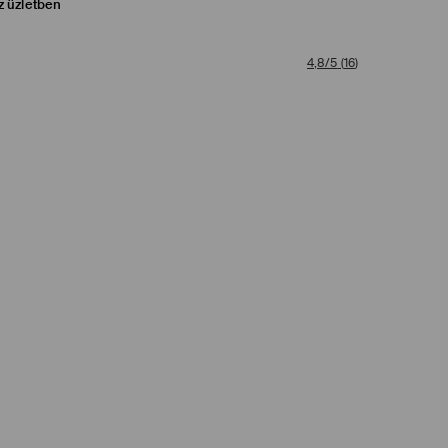
z üzletben
4,8/5
(
16
)