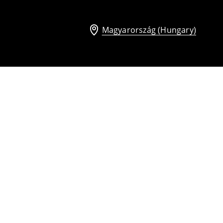
Magyarország (Hungary)
Balerina kötéssel