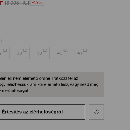
-59%
F
16 995
HUF
)
7
38
39
40
41
lenleg nem elérhető online. Iratkozz fel az
hogy jelezhessük, amikor elérhető lesz, vagy nézd meg
z elérhetőséget.
Értesítés az elérhetőségről