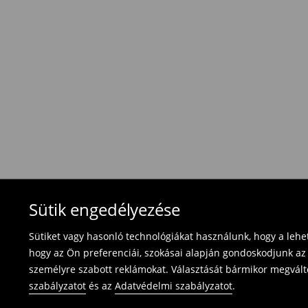
Hagyományos szállítás (1-6 munkanap)
1695 HUF
/ Utánvétes fizetés
Használja ki az ingyenes kiszállítást, ha termék
⟶
További információ
Visszavételi irányelvek
Visszaküldés 30 napon belül:
- Magyarországon bármelyik Mohito üzletbe ho
blokkal/számlával ;
- online üzleten keresztül
- töltsd ki az online visszaküldési nyomtatvány
Fürdőruhákat és pizsamákat nem lehet vissza
Sütik engedélyezése
használja az online visszaküldési űrlapot.
Sütiket vagy hasonló technológiákat használunk, hogy a leh
⟶
Termék visszavétel
hogy az Ön preferenciái, szokásai alapján gondoskodjunk az 
személyre szabott reklámokat. Választását bármikor megváltoz
szabályzatot
és az
Adatvédelmi szabályzatot
.