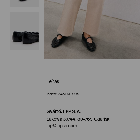
Leírás
Index:
345EM-99X
Gyártó
:
LPP S.A.
Łąkowa 39/44, 80-769 Gdańsk
lpp@lppsa.com