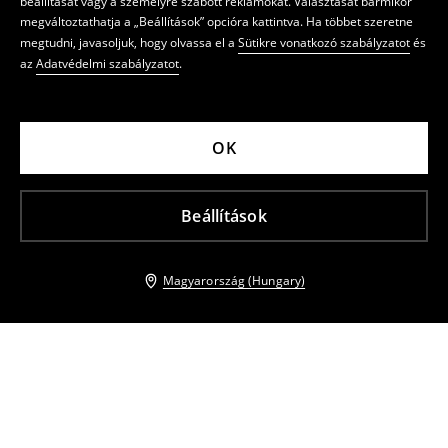
beállítását vagy a személyre szabott reklámokat. Választását bármikor
megváltoztathatja a „Beállítások” opcióra kattintva. Ha többet szeretne
megtudni, javasoljuk, hogy olvassa el a
Sütikre vonatkozó szabályzatot
és
az
Adatvédelmi szabályzatot
.
OK
Beállítások
Magyarország (Hungary)