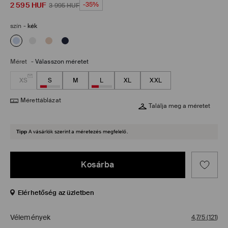
2 595
HUF
-35%
3 995
HUF
szín
-
kék
Méret
-
Válasszon méretet
XS
S
M
L
XL
XXL
Mérettáblázat
Találja meg a méretet
Tipp
A vásárlók szerint a méretezés megfelelő.
Kosárba
Elérhetőség az üzletben
Vélemények
4,7/5
(
121
)