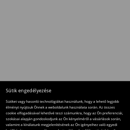
Sütik engedélyezése
Sütiket vagy hasonló technológiákat használunk, hogy a lehető legjobb
élményt nyújtsuk Önnek a weboldalunk használata során. Az összes
cookie elfogadásával lehetővé teszi számunkra, hogy az Ön preferenciái,
szokásai alapján gondoskodjunk az Ön kényelméről a vásárlások során,
valamint a kínálatunk megjelenítésének az Ön igényeihez való egyedi