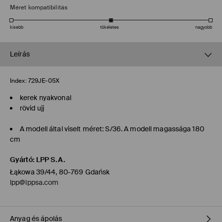
Méret kompatibilitás
kisebb
tökéletes
nagyobb
Leírás
Index:
729JE-05X
kerek nyakvonal
rövid ujj
A modell által viselt méret: S/36. A modell magassága 180
cm
Gyártó
:
LPP S.A.
Łąkowa 39/44, 80-769 Gdańsk
lpp@lppsa.com
Anyag és ápolás