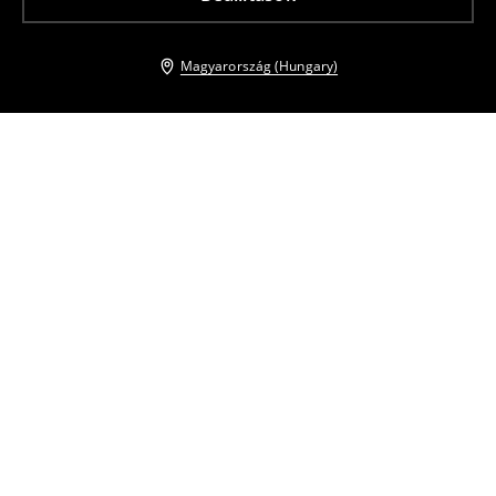
Magyarország (Hungary)
Más vásárlók is választották
Beanie sapka flitterekkel
Beanie sapka
1295
HUF
3995
HUF
1995
HUF
4995
HUF
Ballonkabát
Midi ingruha