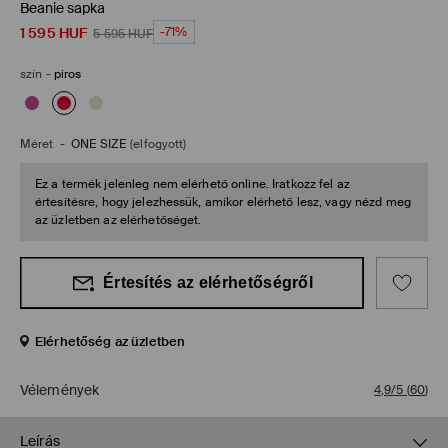
Beanie sapka
1 595
HUF
-71%
5 595
HUF
szín
-
piros
Méret
-
ONE SIZE
(elfogyott)
Ez a termék jelenleg nem elérhető online. Iratkozz fel az
értesítésre, hogy jelezhessük, amikor elérhető lesz, vagy nézd meg
az üzletben az elérhetőséget.
Értesítés az elérhetőségről
Elérhetőség az üzletben
Vélemények
4,9/5
(
60
)
Leírás