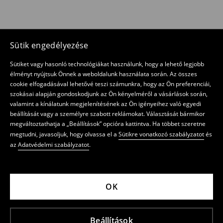
Sütik engedélyezése
Sütiket vagy hasonló technológiákat használunk, hogy a lehető legjobb
élményt nyújtsuk Önnek a weboldalunk használata során. Az összes
cookie elfogadásával lehetővé teszi számunkra, hogy az Ön preferenciái,
szokásai alapján gondoskodjunk az Ön kényelméről a vásárlások során,
valamint a kínálatunk megjelenítésének az Ön igényeihez való egyedi
beállítását vagy a személyre szabott reklámokat. Választását bármikor
megváltoztathatja a „Beállítások” opcióra kattintva. Ha többet szeretne
megtudni, javasoljuk, hogy olvassa el a
Sütikre vonatkozó szabályzatot
és
az
Adatvédelmi szabályzatot
.
OK
Beállítások