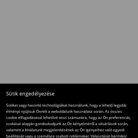
Sütik engedélyezése
Sütiket vagy hasonló technológiákat használunk, hogy a lehető legjobb
élményt nyújtsuk Önnek a weboldalunk használata során. Az összes
cookie elfogadásával lehetővé teszi számunkra, hogy az Ön preferenciái,
szokásai alapján gondoskodjunk az Ön kényelméről a vásárlások során,
valamint a kínálatunk megjelenítésének az Ön igényeihez való egyedi
beállítását vagy a személyre szabott reklámokat. Választását bármikor