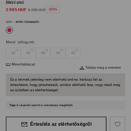
Bikini alsó
2 995
HUF
-50%
5 995
HUF
szín
-
erős rózsaszín
Méret
(elfogyott)
34
36
38
40
42
Mérettáblázat
Találja meg a méretet
Ez a termék jelenleg nem elérhető online. Iratkozz fel az
értesítésre, hogy jelezhessük, amikor elérhető lesz, vagy nézd meg
az üzletben az elérhetőséget.
Tipp
A vásárlók szerint a méretezés megfelelő.
Értesítés az elérhetőségről