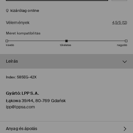
kizárólag online
Vélemények
4,5/5
(
12
)
Méret kompatibilitás
kisebb
tökéletes
nagyobb
Leírás
Index:
585EG-42X
Gyártó
:
LPP S.A.
Łąkowa 39/44, 80-769 Gdańsk
lpp@lppsa.com
Anyag és ápolás