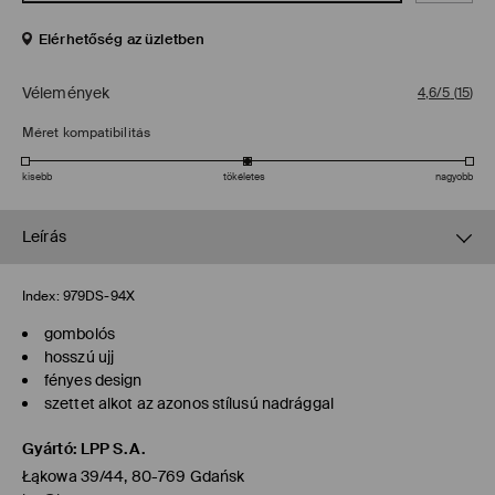
Elérhetőség az üzletben
Vélemények
4,6/5
(
15
)
Méret kompatibilitás
kisebb
tökéletes
nagyobb
Leírás
Index:
979DS-94X
gombolós
hosszú ujj
fényes design
szettet alkot az azonos stílusú nadrággal
Gyártó
:
LPP S.A.
Łąkowa 39/44, 80-769 Gdańsk