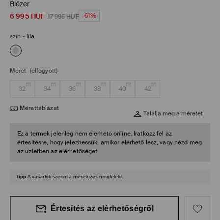
Blézer
6 995
HUF
-61%
17 995
HUF
szín
-
lila
Méret
(elfogyott)
32
34
36
38
40
42
Mérettáblázat
Találja meg a méretet
Ez a termék jelenleg nem elérhető online. Iratkozz fel az
értesítésre, hogy jelezhessük, amikor elérhető lesz, vagy nézd meg
az üzletben az elérhetőséget.
Tipp
A vásárlók szerint a méretezés megfelelő.
Értesítés az elérhetőségről