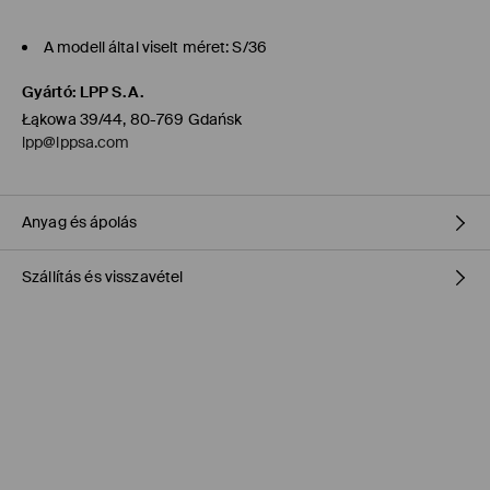
A modell által viselt méret: S/36
Gyártó
:
LPP S.A.
Łąkowa 39/44, 80-769 Gdańsk
lpp@lppsa.com
Anyag és ápolás
Szállítás és visszavétel
65% PAMUT, 29% POLIÉSZTER, 4% VISZKÓZ, 2% ELASZTÁN
Szállítási irányelvek
Áruházi átvétel MOHITO (1-6 munkanap)
0,00 HUF
/ Online fizetés (PayPal, PayU, Google Pay)
Packeta átvevőhelyek (1-6 munkanap)