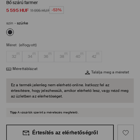
Bő szárú farmer
5 595
HUF
-53%
11 995
HUF
szín
-
szürke
Méret
(elfogyott)
32
34
36
38
40
42
Mérettáblázat
Találja meg a méretet
Ez a termék jelenleg nem elérhető online. Iratkozz fel az
értesítésre, hogy jelezhessük, amikor elérhető lesz, vagy nézd meg
az üzletben az elérhetőséget.
Tipp
A vásárlók szerint a méretezés megfelelő.
Értesítés az elérhetőségről