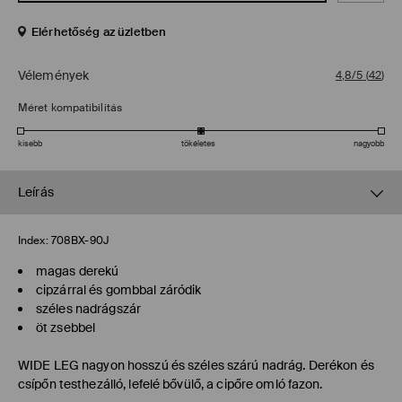
Elérhetőség az üzletben
Vélemények
4,8/5
(
42
)
Méret kompatibilitás
kisebb
tökéletes
nagyobb
Leírás
Index:
708BX-90J
magas derekú
cipzárral és gombbal záródik
széles nadrágszár
öt zsebbel
WIDE LEG
nagyon hosszú és széles szárú nadrág. Derékon és
csípőn testhezálló, lefelé bővülő, a cipőre omló fazon.