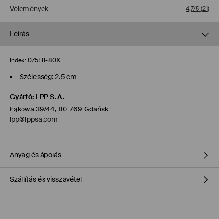
Vélemények
4,7/5
(
21
)
Leírás
Index:
075EB-80X
Szélesség: 2.5 cm
Gyártó
:
LPP S.A.
Łąkowa 39/44, 80-769 Gdańsk
lpp@lppsa.com
Anyag és ápolás
Szállítás és visszavétel
Fő anya
:
100% hasított bőr
MOSNI TILOS
Szállítási irányelvek
FEHÉRÍTŐSZER HASZNÁLATA TILOS