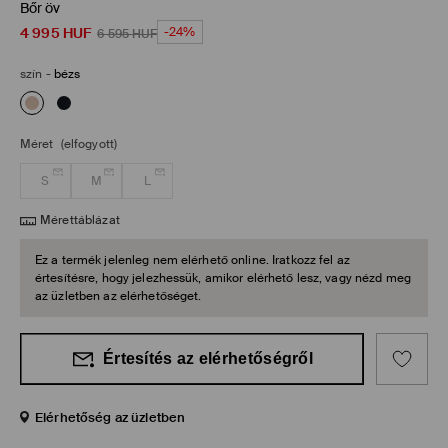
Bőr öv
4 995
HUF
-24%
6 595
HUF
szín
-
bézs
Méret
(elfogyott)
S
M
L
Mérettáblázat
Ez a termék jelenleg nem elérhető online. Iratkozz fel az
értesítésre, hogy jelezhessük, amikor elérhető lesz, vagy nézd meg
az üzletben az elérhetőséget.
Értesítés az elérhetőségről
Elérhetőség az üzletben