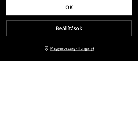
OK
Beállítások
Magyarország (Hungary)
Más vásárlók is választották