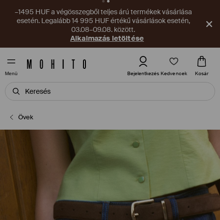
–1495 HUF a végösszegből teljes árú termékek vásárlása
esetén. Legalább 14 995 HUF értékű vásárlások esetén,
03.08–09.08. között.
Alkalmazás letöltése
Kedvencek
Bejelentkezés
Kosár
Menü
Övek