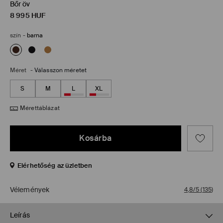
Bőr öv
8 995
HUF
szín
-
barna
Méret
-
Válasszon méretet
S
M
L
XL
Mérettáblázat
Kosárba
Elérhetőség az üzletben
Vélemények
4,8/5
(
135
)
Leírás