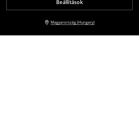
Beállítások
Magyarország (Hungary)
Más vásárlók is választották
Bőr öv
Bőr öv
8995
HUF
6995
HUF
Bőr öv
Öv csattal