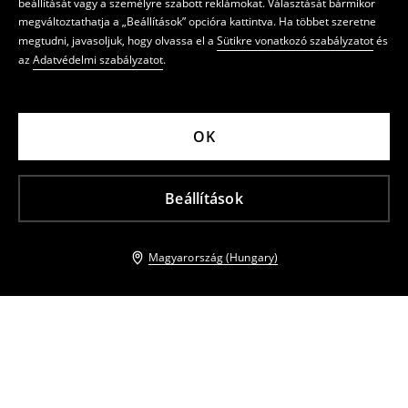
beállítását vagy a személyre szabott reklámokat. Választását bármikor
megváltoztathatja a „Beállítások” opcióra kattintva. Ha többet szeretne
megtudni, javasoljuk, hogy olvassa el a
Sütikre vonatkozó szabályzatot
és
az
Adatvédelmi szabályzatot
.
OK
Beállítások
Magyarország (Hungary)