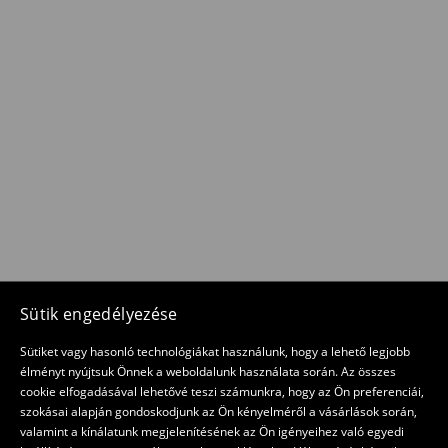
Sütik engedélyezése
Sütiket vagy hasonló technológiákat használunk, hogy a lehető legjobb
élményt nyújtsuk Önnek a weboldalunk használata során. Az összes
cookie elfogadásával lehetővé teszi számunkra, hogy az Ön preferenciái,
szokásai alapján gondoskodjunk az Ön kényelméről a vásárlások során,
valamint a kínálatunk megjelenítésének az Ön igényeihez való egyedi