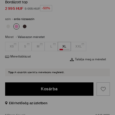
Bordázott top
2 995
HUF
-50%
5 995
HUF
szín
-
erős rózsaszín
Méret
-
Válasszon méretet
XS
S
M
L
XL
XXL
Mérettáblázat
Találja meg a méretet
Tipp
A vásárlók szerint a méretezés megfelelő.
Kosárba
Elérhetőség az üzletben