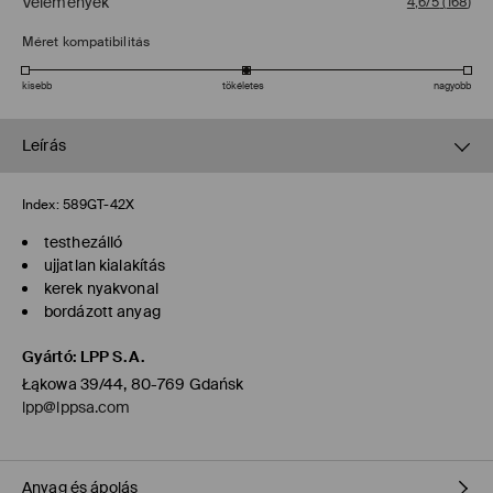
Vélemények
4,6/5
(
168
)
Méret kompatibilitás
kisebb
tökéletes
nagyobb
Leírás
Index:
589GT-42X
testhezálló
ujjatlan kialakítás
kerek nyakvonal
bordázott anyag
Gyártó
:
LPP S.A.
Łąkowa 39/44, 80-769 Gdańsk
lpp@lppsa.com
Anyag és ápolás