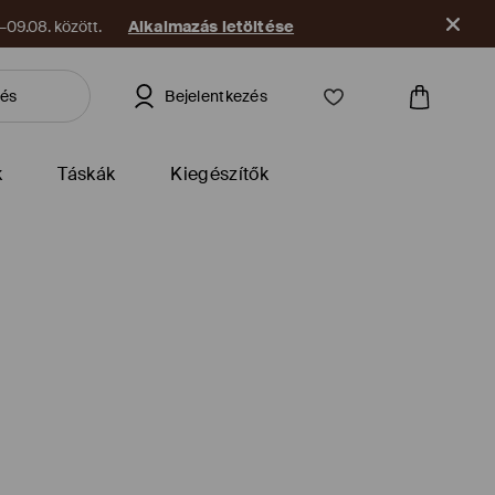
09.08. között.
Alkalmazás letöltése
Bejelentkezés
k
Táskák
Kiegészítők