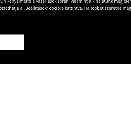
Ön kényelméről a vásárlások során, valamint a kínálatunk megjelen
tathatja a „Beállítások” opcióra kattintva. Ha többet szeretne megt