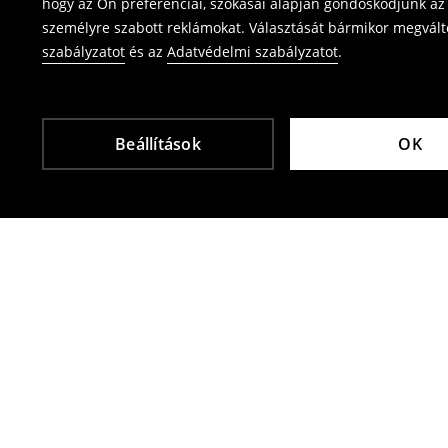
hogy az Ön preferenciái, szokásai alapján gondoskodjunk az 
személyre szabott reklámokat. Választását bármikor megváltoz
szabályzatot
és az
Adatvédelmi szabályzatot
.
Beállítások
OK