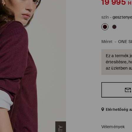
19 995
H
szín
-
geszteny
Méret
-
ONE S
Ez a termék je
értesítésre, 
az üzletben a
Elérhetőség a
Vélemények