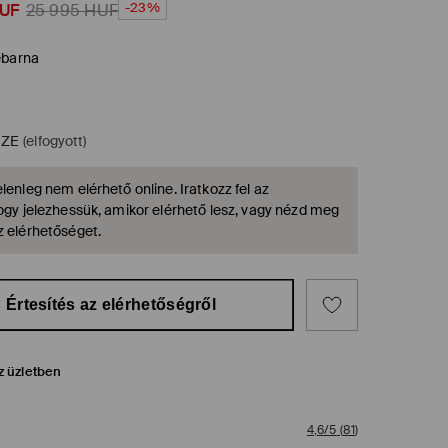
-23%
UF
25 995
HUF
ebarna
IZE
(elfogyott)
lenleg nem elérhető online. Iratkozz fel az
hogy jelezhessük, amikor elérhető lesz, vagy nézd meg
z elérhetőséget.
Értesítés az elérhetőségről
z üzletben
4,6/5
(
81
)