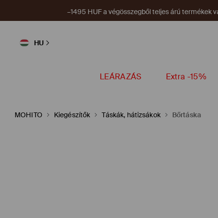
–1495 HUF a végösszegből teljes árú termékek vá
HU
LEÁRAZÁS
Extra -15%
MOHITO
Kiegészítők
Táskák, hátizsákok
Bőrtáska