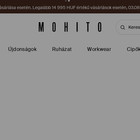
sárlása esetén. Legalább 14 995 HUF értékű vásárlások esetén, 03.08–
Újdonságok
Ruházat
Workwear
Cipő