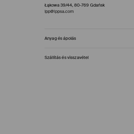
Łąkowa 39/44, 80-769 Gdańsk
lpp@lppsa.com
Anyag és ápolás
ELSŐ SZÖVET
:
100% BŐR
Szállítás és visszavétel
TISZTÍTÁS BŐRTISZTÍTÓVAL
Szállítási irányelvek
FEHÉRÍTŐSZER HASZNÁLATA TILOS
TILOS VASALNI
Áruházi átvétel MOHITO (1-6 munkanap)
TILOS A VEGYI TISZTÍTÁS
0,00 HUF
/ Online fizetés (PayPal, PayU, Googl
TILOS FORGÓDOBOS SZÁRÍTÓGÉPBEN SZÁRÍ
Packeta átvevőhelyek (1-6 munkanap)
1195 HUF
/ Online fizetés (PayPal, PayU, Googl
MOSNI TILOS
DPD Pickup Point (1-6 munkanap)
1395 HUF
/ Online fizetés (PayPal, PayU, Googl