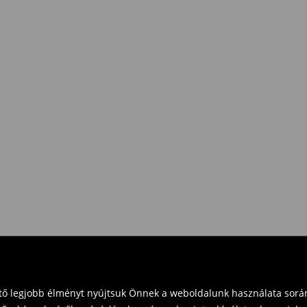
e Pay)
eket vásárol 16 000 Ft felett.
zd vissza a terméket
t és küldd vissza a terméket
vinni üzleteinkbe. Kérjük,
ető legjobb élményt nyújtsuk Önnek a weboldalunk használata során