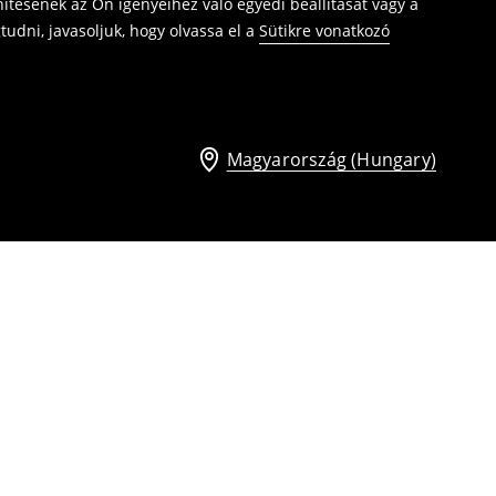
ítésének az Ön igényeihez való egyedi beállítását vagy a
udni, javasoljuk, hogy olvassa el a
Sütikre vonatkozó
Magyarország (Hungary)