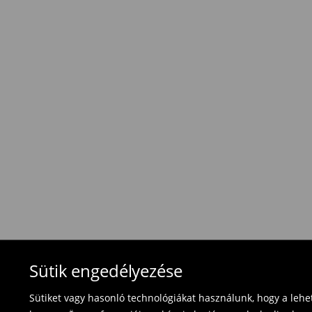
Hagyományos szállítás (1-6 munkanap)
1495 HUF
/ Online fizetés (PayPal, PayU, Googl
Hagyományos szállítás (1-6 munkanap)
1695 HUF
/ Utánvétes fizetés
Használja ki az ingyenes kiszállítást, ha termék
⟶
További információ
Visszavételi irányelvek
Visszaküldés 30 napon belül:
- Magyarországon bármelyik Mohito üzletbe ho
blokkal/számlával ;
- online üzleten keresztül
- töltsd ki az online visszaküldési nyomtatvány
Fürdőruhákat és pizsamákat nem lehet vissza
Sütik engedélyezése
használja az online visszaküldési űrlapot.
Sütiket vagy hasonló technológiákat használunk, hogy a leh
⟶
Termék visszavétel