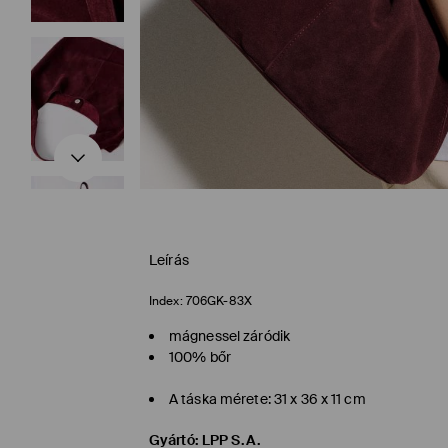
Leírás
Index:
706GK-83X
mágnessel záródik
100% bőr
A táska mérete: 31 x 36 x 11 cm
Gyártó
:
LPP S.A.