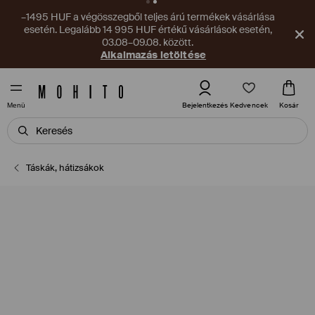
–1495 HUF a végösszegből teljes árú termékek vásárlása
esetén. Legalább 14 995 HUF értékű vásárlások esetén,
03.08–09.08. között.
Alkalmazás letöltése
Kedvencek
Bejelentkezés
Kosár
Menü
Táskák, hátizsákok