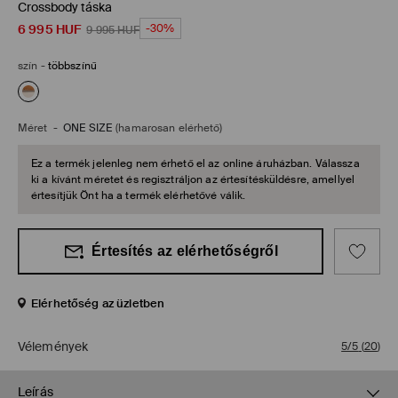
Crossbody táska
6 995
HUF
-30%
9 995
HUF
szín
-
többszínű
Méret
-
ONE SIZE
(hamarosan elérhető)
Ez a termék jelenleg nem érhető el az online áruházban. Válassza
ki a kívánt méretet és regisztráljon az értesítésküldésre, amellyel
értesítjük Önt ha a termék elérhetővé válik.
Értesítés az elérhetőségről
Elérhetőség az üzletben
Vélemények
5/5
(
20
)
Leírás