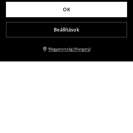
OK
Beállítások
Magyarország (Hungary)
Más vásárlók is választották