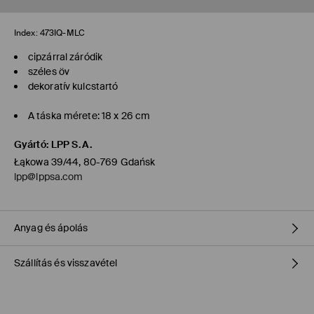
Index:
473IQ-MLC
cipzárral záródik
széles öv
dekoratív kulcstartó
A táska mérete: 18 x 26 cm
Gyártó
:
LPP S.A.
Łąkowa 39/44, 80-769 Gdańsk
lpp@lppsa.com
Anyag és ápolás
Szállítás és visszavétel
MÁSODIK CIKK MÁSODIK SZÖVET
:
95% POLIURETÁN, 5% AKRIL
1. TÉTEL 1. BÉLÉS
:
100% POLIÉSZTER
ELSŐ CIKK ELSŐ SZÖVET
:
100% POLIURETÁN
Szállítási irányelvek
MÁSODIK CIKK ELSŐ SZÖVET
:
100% CINK ÖTVÖZET