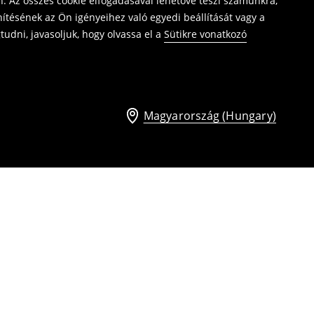
. Az összes cookie elfogadásával lehetővé teszi számunkra,
ítésének az Ön igényeihez való egyedi beállítását vagy a
udni, javasoljuk, hogy olvassa el a
Sütikre vonatkozó
Magyarország (Hungary)