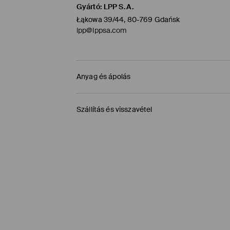
Gyártó
:
LPP S.A.
Łąkowa 39/44, 80-769 Gdańsk
lpp@lppsa.com
Anyag és ápolás
Fő anya
:
77% POLIAMID, 18% FÉMEZETT SZÁL, 5%
Szállítás és visszavétel
KÉZIMOSÁS MAX. 40° C -IG
Szállítási irányelvek
FEHÉRÍTŐSZER HASZNÁLATA TILOS
TILOS FORGÓDOBOS SZÁRÍTÓGÉPBEN SZÁRÍ
Áruházi átvétel MOHITO (1-6 munkanap)
0,00 HUF
/ Online fizetés (PayPal, PayU, Googl
TILOS VASALNI
Packeta átvevőhelyek (1-6 munkanap)
TILOS A VEGYI TISZTÍTÁS
1195 HUF
/ Online fizetés (PayPal, PayU, Googl
DPD Pickup Point (1-6 munkanap)