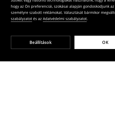
Sütiket vagy hasonló technológiákat használunk, hogy a leh
⟶
Termék visszavétel
hogy az Ön preferenciái, szokásai alapján gondoskodjunk az 
személyre szabott reklámokat. Választását bármikor megváltoz
szabályzatot
és az
Adatvédelmi szabályzatot
.
Beállítások
OK