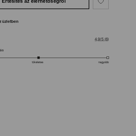
Értesítés az elérhetőségről
z üzletben
4,9/5
(
6
)
tás
tökéletes
nagyobb