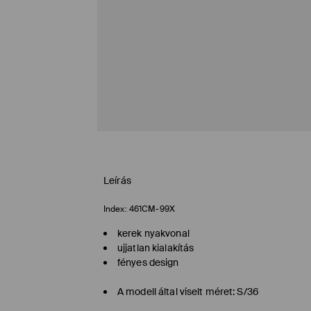
Leírás
Index:
461CM-99X
kerek nyakvonal
ujjatlan kialakítás
fényes design
A modell által viselt méret: S/36