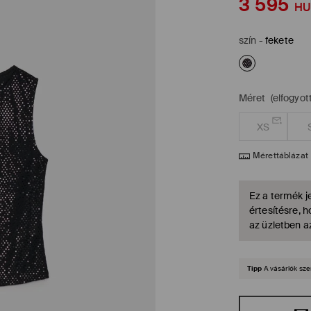
3 595
HU
szín
-
fekete
Méret
(elfogyott
XS
Mérettáblázat
Ez a termék je
értesítésre, 
az üzletben a
Tipp
A vásárlók sze