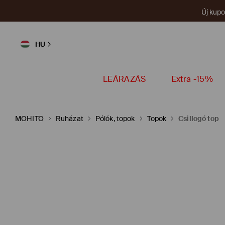
Új kup
HU
LEÁRAZÁS
Extra -15%
MOHITO
Ruházat
Pólók, topok
Topok
Csillogó top