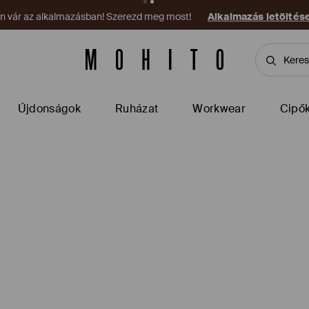
on vár az alkalmazásban! Szerezd meg most!
Alkalmazás letöltés
Újdonságok
Ruházat
Workwear
Cipő