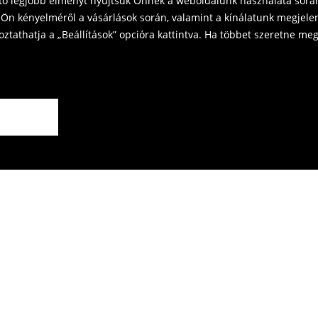
ető legjobb élményt nyújtsuk Önnek a weboldalunk használata során
Ön kényelméről a vásárlások során, valamint a kínálatunk megjelen
tathatja a „Beállítások” opcióra kattintva. Ha többet szeretne megt