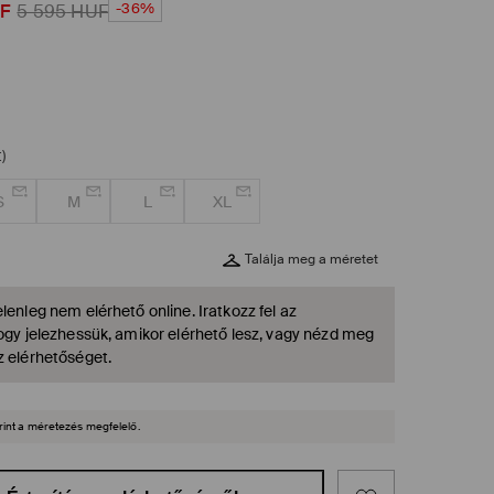
-36%
F
5 595
HUF
)
S
M
L
XL
Találja meg a méretet
lenleg nem elérhető online. Iratkozz fel az
hogy jelezhessük, amikor elérhető lesz, vagy nézd meg
z elérhetőséget.
rint a méretezés megfelelő.