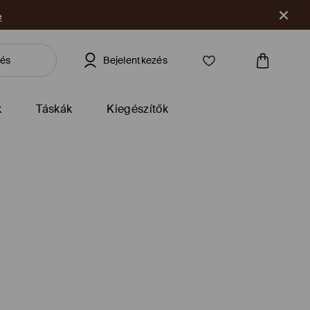
e
Bejelentkezés
k
Táskák
Kiegészítők