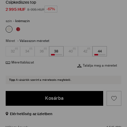
Csipkedíszes top
2 995
HUF
-67%
8 995
HUF
szín
-
krémszín
Méret
-
Válasszon méretet
32
34
36
38
40
42
44
Mérettáblázat
Találja meg a méretet
Tipp
A vásárlók szerint a méretezés megfelelő.
Kosárba
Elérhetőség az üzletben