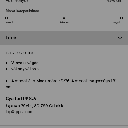
Vélemények
4,5/5
(
38
)
Méret kompatibilitás
kisebb
tökéletes
nagyobb
Leírás
Index:
199JU-01X
V-nyakkivágás
vékony vállpánt
A modell által viselt méret: S/36. A modell magassága 181
cm
Gyártó
:
LPP S.A.
Łąkowa 39/44, 80-769 Gdańsk
lpp@lppsa.com