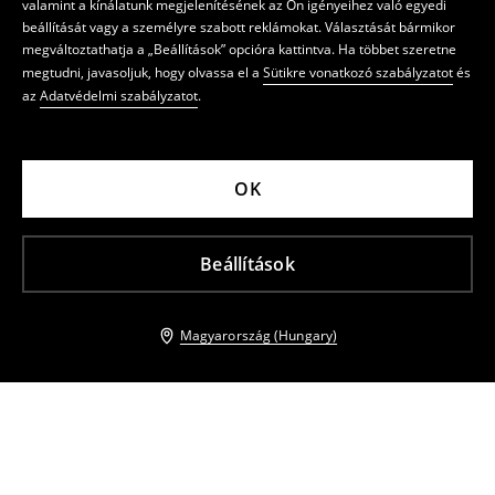
valamint a kínálatunk megjelenítésének az Ön igényeihez való egyedi
beállítását vagy a személyre szabott reklámokat. Választását bármikor
megváltoztathatja a „Beállítások” opcióra kattintva. Ha többet szeretne
megtudni, javasoljuk, hogy olvassa el a
Sütikre vonatkozó szabályzatot
és
az
Adatvédelmi szabályzatot
.
OK
Beállítások
Magyarország (Hungary)