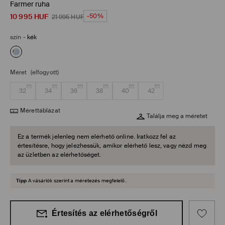
Farmer ruha
10 995
HUF
-50%
21 995
HUF
szín
-
kék
Méret
(elfogyott)
32
34
36
38
40
42
Mérettáblázat
Találja meg a méretet
Ez a termék jelenleg nem elérhető online. Iratkozz fel az
értesítésre, hogy jelezhessük, amikor elérhető lesz, vagy nézd meg
az üzletben az elérhetőséget.
Tipp
A vásárlók szerint a méretezés megfelelő.
Értesítés az elérhetőségről