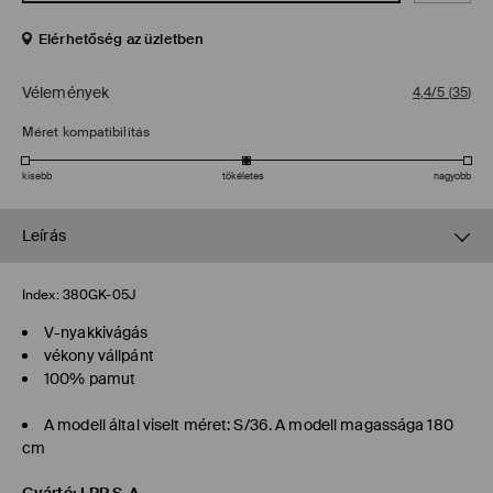
Elérhetőség az üzletben
Vélemények
4,4/5
(
35
)
Méret kompatibilitás
kisebb
tökéletes
nagyobb
Leírás
Index:
380GK-05J
V-nyakkivágás
vékony vállpánt
100% pamut
A modell által viselt méret: S/36. A modell magassága 180
cm