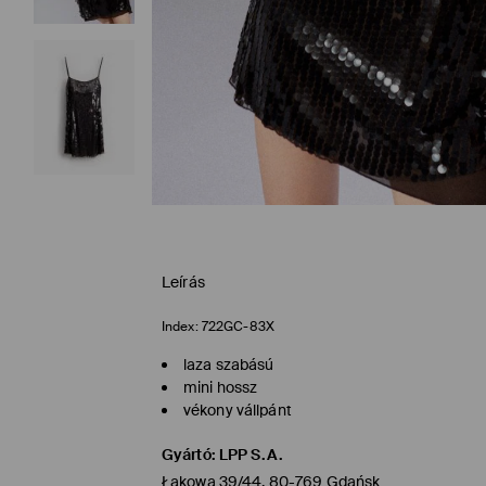
Leírás
Index:
722GC-83X
laza szabású
mini hossz
vékony vállpánt
Gyártó
:
LPP S.A.
Łąkowa 39/44, 80-769 Gdańsk