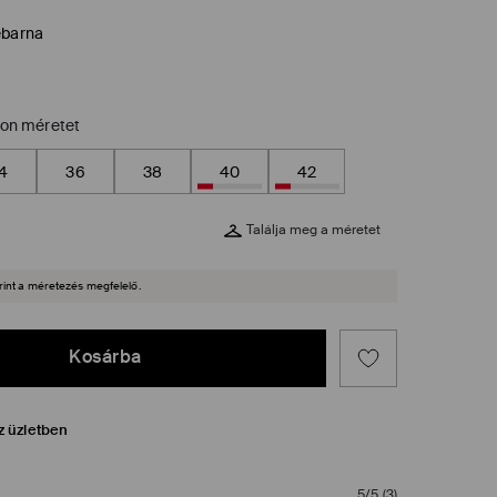
ebarna
zon méretet
4
36
38
40
42
Találja meg a méretet
rint a méretezés megfelelő.
Kosárba
z üzletben
5/5
(
3
)