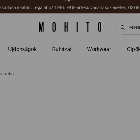
sárlása esetén. Legalább 14 995 HUF értékű vásárlások esetén, 03.08–
Újdonságok
Ruházat
Workwear
Cipő
res ruha