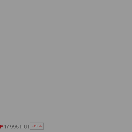
-61%
F
17 995
HUF