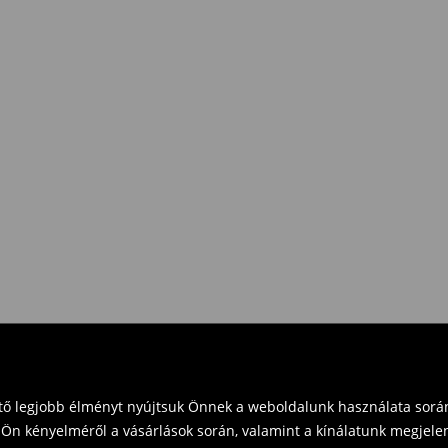
e Pay)
eket vásárol 16 000 Ft felett.
zd vissza a terméket
t és küldd vissza a terméket
vinni üzleteinkbe. Kérjük,
ető legjobb élményt nyújtsuk Önnek a weboldalunk használata során
Ön kényelméről a vásárlások során, valamint a kínálatunk megjelen