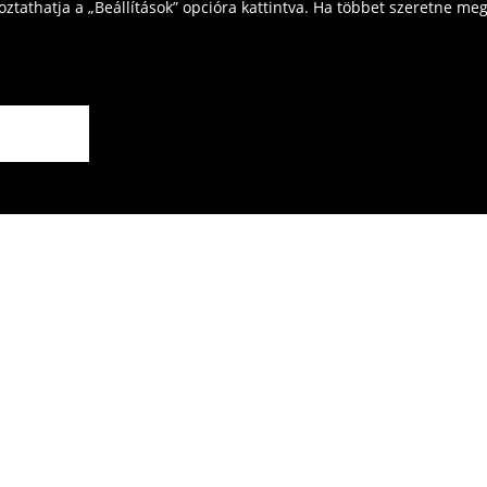
tathatja a „Beállítások” opcióra kattintva. Ha többet szeretne megt