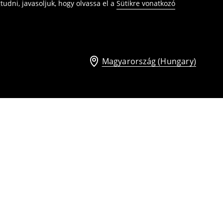
udni, javasoljuk, hogy olvassa el a
Sütikre vonatkozó
Magyarország (Hungary)