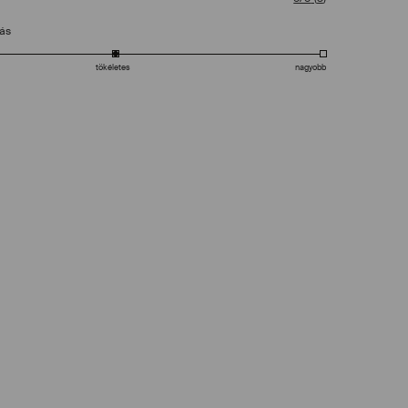
tás
tökéletes
nagyobb