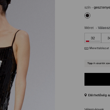
szín
-
geszteny
Méret
-
Válass
32
3
Mérettáblázat
Tipp
A vásárlók sze
Elérhetőség a
Vélemények