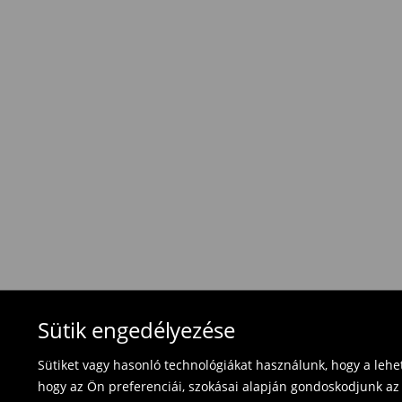
Hagyományos szállítás (1-6 munkanap)
1495 HUF
/ Online fizetés (PayPal, PayU, Googl
Hagyományos szállítás (1-6 munkanap)
1695 HUF
/ Utánvétes fizetés
Használja ki az ingyenes kiszállítást, ha termék
⟶
További információ
Visszavételi irányelvek
Visszaküldés 30 napon belül:
- Magyarországon bármelyik Mohito üzletbe ho
blokkal/számlával ;
- online üzleten keresztül
- töltsd ki az online visszaküldési nyomtatvány
Fürdőruhákat és pizsamákat nem lehet vissza
Sütik engedélyezése
használja az online visszaküldési űrlapot.
Sütiket vagy hasonló technológiákat használunk, hogy a leh
⟶
Termék visszavétel
hogy az Ön preferenciái, szokásai alapján gondoskodjunk az 