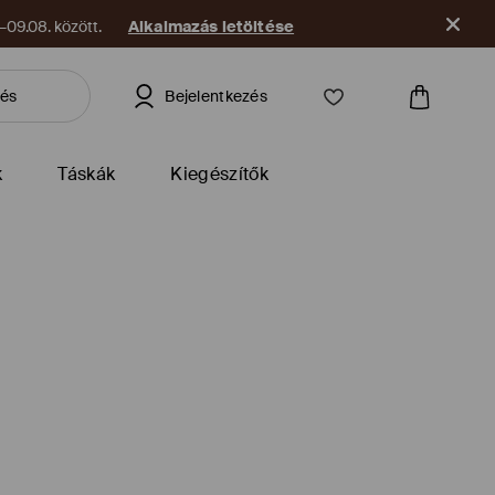
09.08. között.
Alkalmazás letöltése
Bejelentkezés
k
Táskák
Kiegészítők