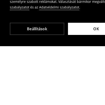
személyre szabott reklámokat. Választását bármikor megváltoz
szabályzatot
és az
Adatvédelmi szabályzatot
.
Beállítások
OK
Más vásárlók is választották