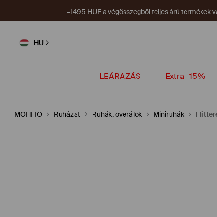
–1495 HUF a végösszegből teljes árú termékek vá
HU
LEÁRAZÁS
Extra -15%
MOHITO
Ruházat
Ruhák, overálok
Miniruhák
Flitte