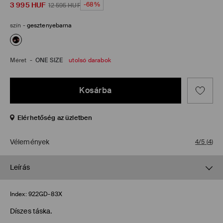
3 995
HUF
-68%
12 595
HUF
szín
-
gesztenyebarna
Méret
-
ONE SIZE
utolsó darabok
Kosárba
Elérhetőség az üzletben
Vélemények
4/5
(
4
)
Leírás
Index:
922GD-83X
Díszes táska.