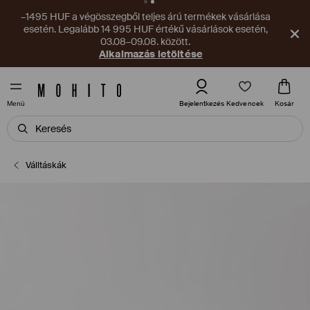
–1495 HUF a végösszegből teljes árú termékek vásárlása
esetén. Legalább 14 995 HUF értékű vásárlások esetén,
03.08–09.08. között.
Alkalmazás letöltése
Kedvencek
Bejelentkezés
Kosár
Menü
Válltáskák