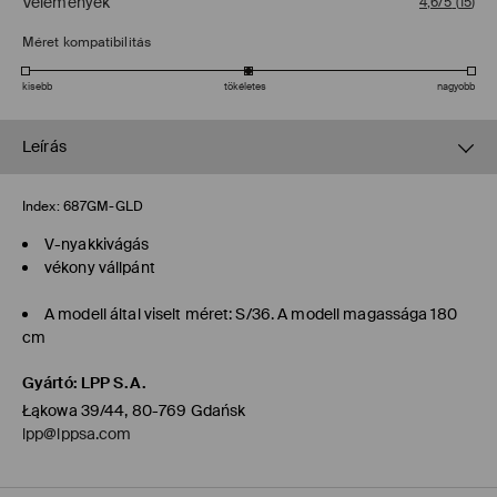
Vélemények
4,6/5
(
15
)
Méret kompatibilitás
kisebb
tökéletes
nagyobb
Leírás
Index:
687GM-GLD
V-nyakkivágás
vékony vállpánt
A modell által viselt méret: S/36. A modell magassága 180
cm
Gyártó
:
LPP S.A.
Łąkowa 39/44, 80-769 Gdańsk
lpp@lppsa.com