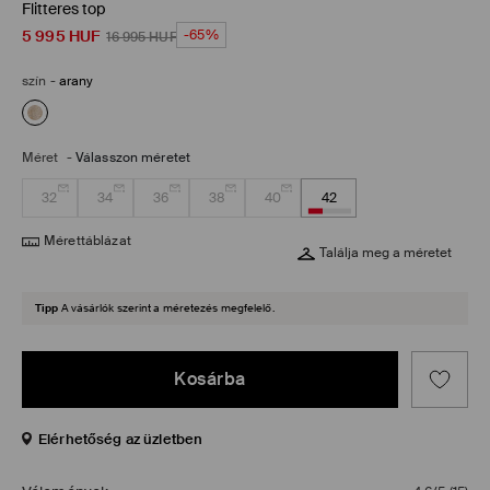
Flitteres top
5 995
HUF
-65%
16 995
HUF
szín
-
arany
Méret
-
Válasszon méretet
32
34
36
38
40
42
Mérettáblázat
Találja meg a méretet
Tipp
A vásárlók szerint a méretezés megfelelő.
Kosárba
Elérhetőség az üzletben