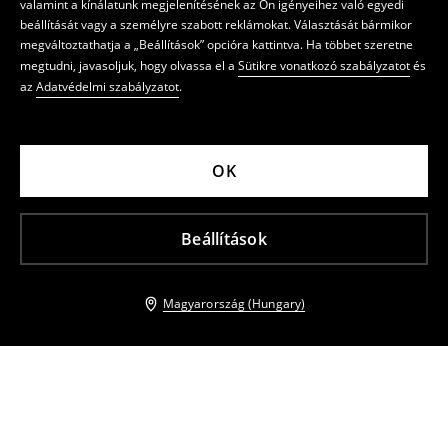
valamint a kínálatunk megjelenítésének az Ön igényeihez való egyedi
beállítását vagy a személyre szabott reklámokat. Választását bármikor
megváltoztathatja a „Beállítások” opcióra kattintva. Ha többet szeretne
megtudni, javasoljuk, hogy olvassa el a
Sütikre vonatkozó szabályzatot
és
az
Adatvédelmi szabályzatot
.
OK
Beállítások
Magyarország (Hungary)