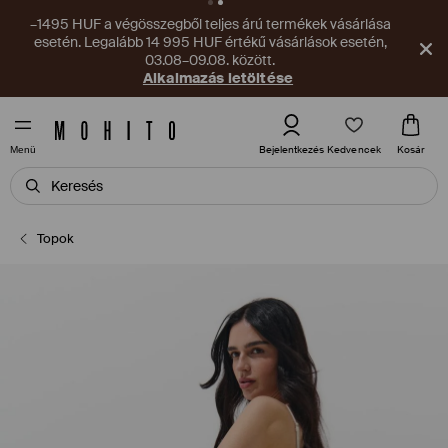
–1495 HUF a végösszegből teljes árú termékek vásárlása
esetén. Legalább 14 995 HUF értékű vásárlások esetén,
03.08–09.08. között.
Alkalmazás letöltése
Kedvencek
Bejelentkezés
Kosár
Menü
Topok