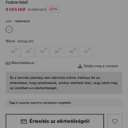
Fodros felső
8 595
HUF
-22%
10 995
HUF
szín
-
krémszín
Méret
(elfogyott)
32
34
36
38
40
42
Mérettáblázat
Találja meg a méretet
Ez a termék jelenleg nem elérhető online. Iratkozz fel az
értesítésre, hogy jelezhessük, amikor elérhető lesz, vagy nézd meg
az üzletben az elérhetőséget.
Tipp
A vásárlók szerint a méretezés megfelelő.
Értesítés az elérhetőségről