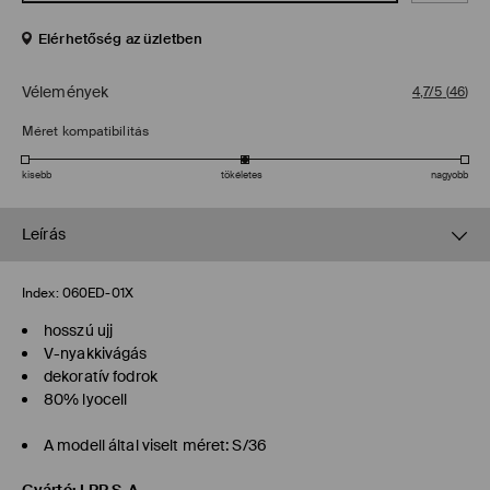
Elérhetőség az üzletben
Vélemények
4,7/5
(
46
)
Méret kompatibilitás
kisebb
tökéletes
nagyobb
Leírás
Index:
060ED-01X
hosszú ujj
V-nyakkivágás
dekoratív fodrok
80% lyocell
A modell által viselt méret: S/36