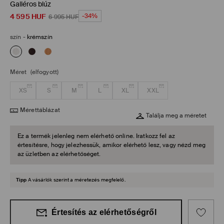
Galléros blúz
4 595
HUF
-34%
6 995
HUF
szín
-
krémszín
Méret
(elfogyott)
XS
S
M
L
XL
XXL
Mérettáblázat
Találja meg a méretet
Ez a termék jelenleg nem elérhető online. Iratkozz fel az
értesítésre, hogy jelezhessük, amikor elérhető lesz, vagy nézd meg
az üzletben az elérhetőséget.
Tipp
A vásárlók szerint a méretezés megfelelő.
Értesítés az elérhetőségről