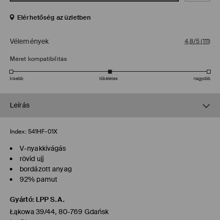
Elérhetőség az üzletben
Vélemények
4,8/5
(
111
)
Méret kompatibilitás
kisebb
tökéletes
nagyobb
Leírás
Index:
541HF-01X
V-nyakkivágás
rövid ujj
bordázott anyag
92% pamut
Gyártó
:
LPP S.A.
Łąkowa 39/44, 80-769 Gdańsk