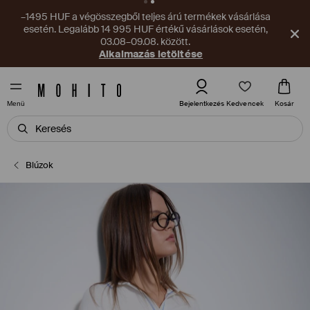
–1495 HUF a végösszegből teljes árú termékek vásárlása
esetén. Legalább 14 995 HUF értékű vásárlások esetén,
03.08–09.08. között.
Alkalmazás letöltése
Kedvencek
Bejelentkezés
Kosár
Menü
Blúzok