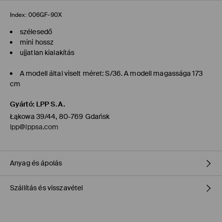
Index:
006GF-90X
szélesedő
mini hossz
ujjatlan kialakítás
A modell által viselt méret: S/36. A modell magassága 173
cm
Gyártó
:
LPP S.A.
Łąkowa 39/44, 80-769 Gdańsk
lpp@lppsa.com
Anyag és ápolás
Szállítás és visszavétel
ELSŐ SZÖVET
:
74% POLIÉSZTER, 22% VISZKÓZ, 4% ELASZTÁN
MÁSODIK SZÖVET
:
100% PAMUT
Szállítási irányelvek
GÉPI MOSÁS MAX.HŐMÉRSÉKLETEN. 20° C - NORMÁL