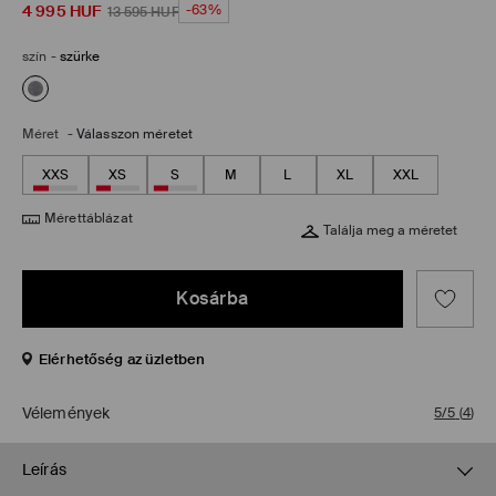
4 995
HUF
-63%
13 595
HUF
szín
-
szürke
Méret
-
Válasszon méretet
XXS
XS
S
M
L
XL
XXL
Mérettáblázat
Találja meg a méretet
Kosárba
Elérhetőség az üzletben
Vélemények
5/5
(
4
)
Leírás