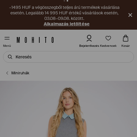
–1495 HUF a végösszegből teljes árú termékek vásárlása
esetén. Legalább 14 995 HUF értékű vásárlások esetén,
03.08–09.08. között.
Alkalmazás letöltése
Kedvencek
Bejelentkezés
Kosár
Menü
Miniruhák