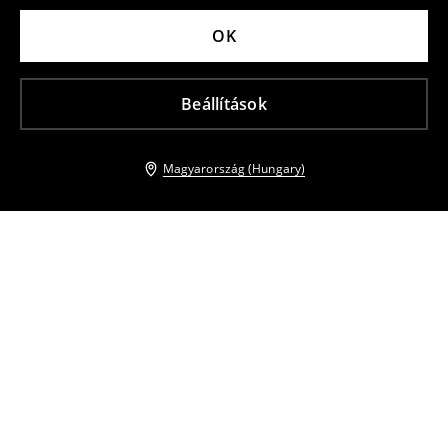
OK
Beállítások
Magyarország (Hungary)
Más vásárlók is választották