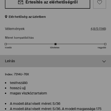
Értesítés az elérhetőségről
Elérhetőség az üzletben
Vélemények
4,8/5
(
1146
)
Méret kompatibilitás
kisebb
tökéletes
nagyobb
Leírás
Index:
7314U-76X
testhezálló
hosszú ujj
magas viszkóztartalom
A modell által viselt méret: S/36
A modell által viselt méret: S/36. A modell magassága 175