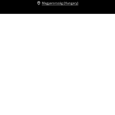
Magyarország (Hungary)
Más vásárlók is választották
Garbós pulóver
Garbós pulóver
2995
HUF
7995
HUF
2995
HUF
7995
HUF
Garbós pulóver
Garbós pulóver
2595
HUF
7995
HUF
3995
HUF
7995
HUF