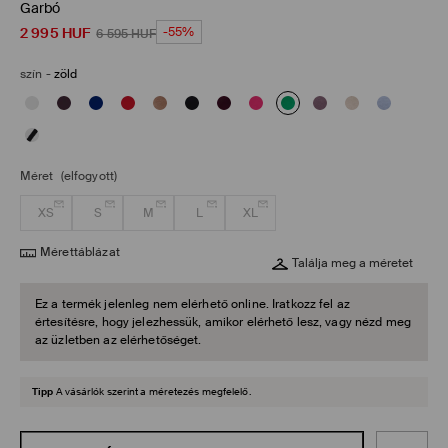
Garbó
2 995
HUF
-55%
6 595
HUF
szín
-
zöld
Méret
(elfogyott)
XS
S
M
L
XL
Mérettáblázat
Találja meg a méretet
Ez a termék jelenleg nem elérhető online. Iratkozz fel az
értesítésre, hogy jelezhessük, amikor elérhető lesz, vagy nézd meg
az üzletben az elérhetőséget.
Tipp
A vásárlók szerint a méretezés megfelelő.