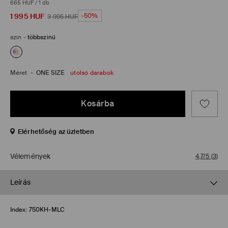
665 HUF
/
1 db
1 995
HUF
-50%
3 995
HUF
szín
-
többszínű
Méret
-
ONE SIZE
utolsó darabok
Kosárba
Elérhetőség az üzletben
Vélemények
4,7/5
(
3
)
Leírás
Index:
750KH-MLC