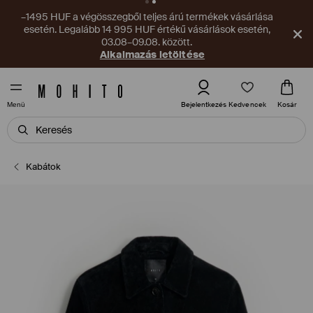
–1495 HUF a végösszegből teljes árú termékek vásárlása
esetén. Legalább 14 995 HUF értékű vásárlások esetén,
03.08–09.08. között.
Alkalmazás letöltése
Kedvencek
Bejelentkezés
Kosár
Menü
Kabátok