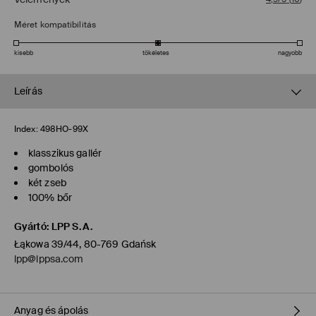
Méret kompatibilitás
kisebb
tökéletes
nagyobb
Leírás
Index:
498HO-99X
klasszikus gallér
gombolós
két zseb
100% bőr
Gyártó
:
LPP S.A.
Łąkowa 39/44, 80-769 Gdańsk
lpp@lppsa.com
Anyag és ápolás