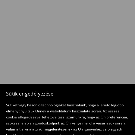
Sütik engedélyezése
Sütiket vagy hasonló technológiákat használunk, hogy a lehető legjobb
élményt nyújtsuk Önnek a weboldalunk használata során. Az összes
cookie elfogadásával lehetővé teszi számunkra, hogy az Ön preferenciái,
szokásai alapján gondoskodjunk az Ön kényelméről a vásárlások során,
valamint a kínálatunk megjelenítésének az Ön igényeihez való egyedi