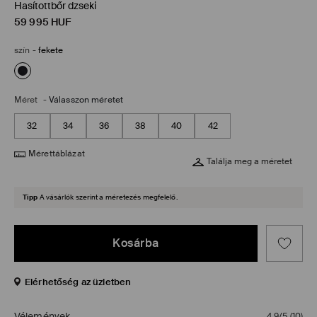
Hasítottbőr dzseki
59 995
HUF
szín
-
fekete
Méret
-
Válasszon méretet
32
34
36
38
40
42
Mérettáblázat
Találja meg a méretet
Tipp
A vásárlók szerint a méretezés megfelelő.
Kosárba
Elérhetőség az üzletben
Vélemények
4,9/5
(
10
)