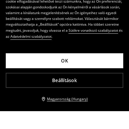
cookie elfogadásával lehetővé teszi számunkra, hogy az Ön preferenciái,
szokásai alapján gondoskodjunk az Ön kényelméről a vásárlások során,
valamint a kínálatunk megjelenítésének az Ön igényeihez való egyedi
beállítását vagy a személyre szabott reklámokat. Választását bármikor
megváltoztathatja a „Beállítások” opcióra kattintva. Ha többet szeretne
megtudni, javasoljuk, hogy olvassa el a
Sütikre vonatkozó szabályzatot
és
az
Adatvédelmi szabályzatot
.
OK
Beállítások
Magyarország (Hungary)