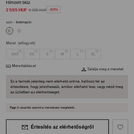
Hímzett blúz
2 595
HUF
-63%
6 995
HUF
szín
-
krémszín
Méret
(elfogyott)
XXS
XS
S
M
L
XL
Mérettáblázat
Találja meg a méretet
Ez a termék jelenleg nem elérhető online. Iratkozz fel az
értesítésre, hogy jelezhessük, amikor elérhető lesz, vagy nézd meg
az üzletben az elérhetőséget.
Tipp
A vásárlók szerint a méretezés megfelelő.
Értesítés az elérhetőségről