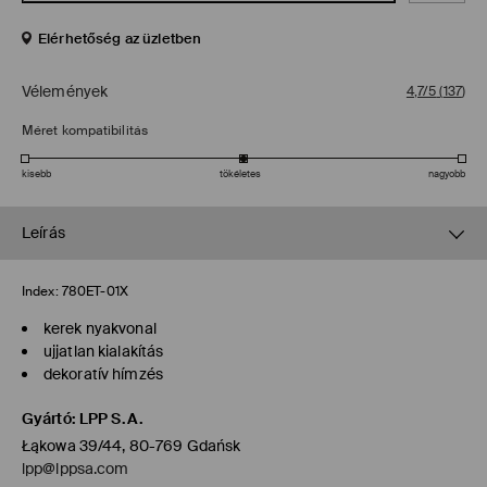
Elérhetőség az üzletben
Vélemények
4,7/5
(
137
)
Méret kompatibilitás
kisebb
tökéletes
nagyobb
Leírás
Index:
780ET-01X
kerek nyakvonal
ujjatlan kialakítás
dekoratív hímzés
Gyártó
:
LPP S.A.
Łąkowa 39/44, 80-769 Gdańsk
lpp@lppsa.com