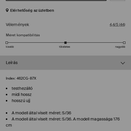
Elérhetőség az üzletben
Vélemények
4,4/5
(
44
)
Méret kompatibilitás
kisebb
tökéletes
nagyobb
Leírás
Index:
462CG-87X
testhezálló
midi hossz
hosszú ujj
A modell által viselt méret: S/36
A modell által viselt méret: S/36. A modell magassága 176
cm