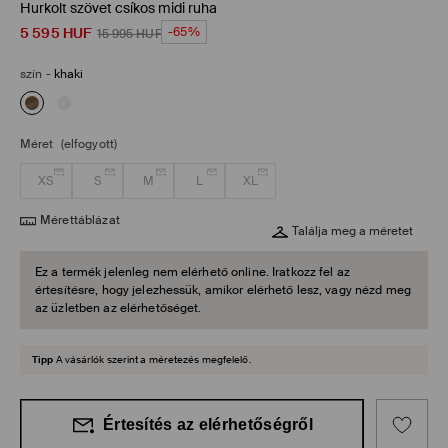
Hurkolt szövet csíkos midi ruha
5 595
HUF
-65%
15 995
HUF
szín
-
khaki
Méret
(elfogyott)
XS
S
M
L
XL
Mérettáblázat
Találja meg a méretet
Ez a termék jelenleg nem elérhető online. Iratkozz fel az
értesítésre, hogy jelezhessük, amikor elérhető lesz, vagy nézd meg
az üzletben az elérhetőséget.
Tipp
A vásárlók szerint a méretezés megfelelő.
Értesítés az elérhetőségről