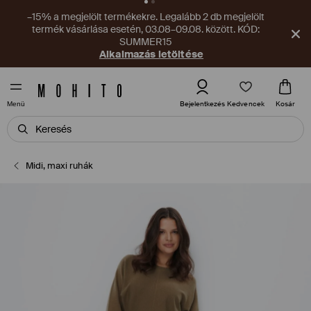
Új kupon vár az alkalmazásban! Szerezd meg most!
Alkalmazás letöltése
Kedvencek
Bejelentkezés
Kosár
Menü
Midi, maxi ruhák