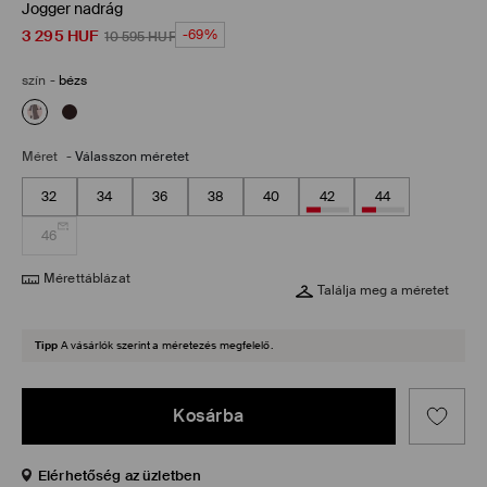
Jogger nadrág
3 295
HUF
-69%
10 595
HUF
szín
-
bézs
Méret
-
Válasszon méretet
32
34
36
38
40
42
44
46
Mérettáblázat
Találja meg a méretet
Tipp
A vásárlók szerint a méretezés megfelelő.
Kosárba
Elérhetőség az üzletben