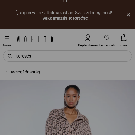
Új kupon vár az alkalmazásban! Szerezd meg most!
Alkalmazás letöltése
Kedvencek
Bejelentkezés
Kosár
Menü
Melegítőnadrág