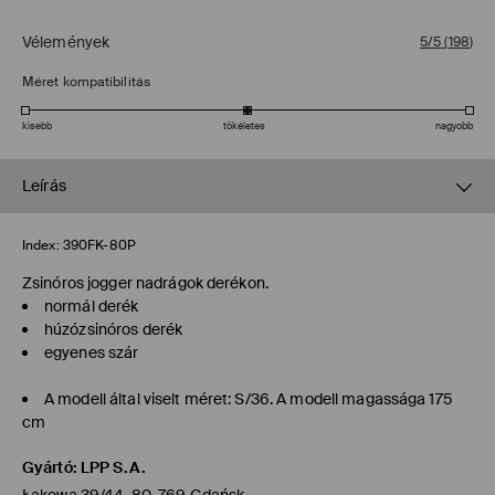
Vélemények
5/5
(
198
)
Méret kompatibilitás
kisebb
tökéletes
nagyobb
Leírás
Index:
390FK-80P
Zsinóros jogger nadrágok derékon.
normál derék
húzózsinóros derék
egyenes szár
A modell által viselt méret: S/36. A modell magassága 175
cm
Gyártó
:
LPP S.A.