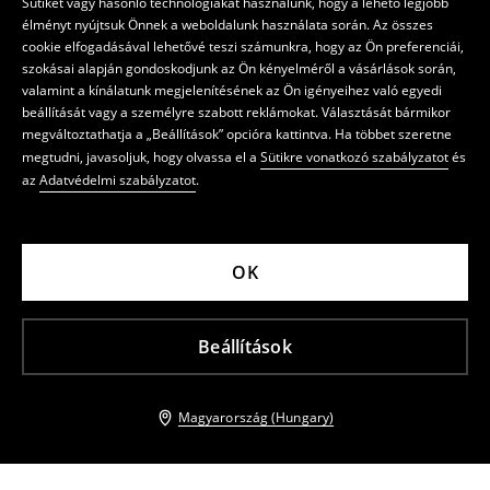
Sütiket vagy hasonló technológiákat használunk, hogy a lehető legjobb
élményt nyújtsuk Önnek a weboldalunk használata során. Az összes
cookie elfogadásával lehetővé teszi számunkra, hogy az Ön preferenciái,
szokásai alapján gondoskodjunk az Ön kényelméről a vásárlások során,
valamint a kínálatunk megjelenítésének az Ön igényeihez való egyedi
beállítását vagy a személyre szabott reklámokat. Választását bármikor
megváltoztathatja a „Beállítások” opcióra kattintva. Ha többet szeretne
megtudni, javasoljuk, hogy olvassa el a
Sütikre vonatkozó szabályzatot
és
az
Adatvédelmi szabályzatot
.
OK
Beállítások
Magyarország (Hungary)