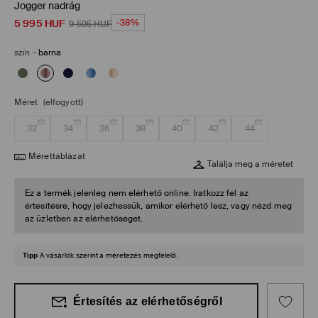
Jogger nadrág
5 995
HUF
-38%
9 595
HUF
szín
-
barna
Méret
(elfogyott)
32
34
36
38
40
42
44
Mérettáblázat
Találja meg a méretet
Ez a termék jelenleg nem elérhető online. Iratkozz fel az
értesítésre, hogy jelezhessük, amikor elérhető lesz, vagy nézd meg
az üzletben az elérhetőséget.
Tipp
A vásárlók szerint a méretezés megfelelő.
Értesítés az elérhetőségről