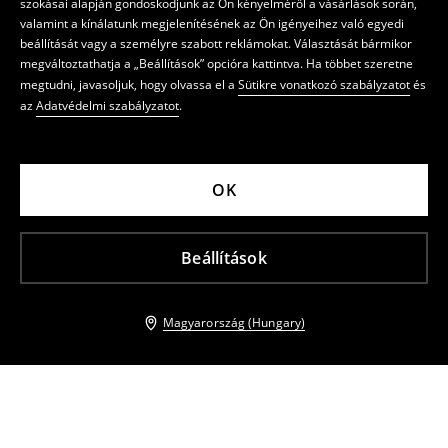
szokásai alapján gondoskodjunk az Ön kényelméről a vásárlások során,
valamint a kínálatunk megjelenítésének az Ön igényeihez való egyedi
beállítását vagy a személyre szabott reklámokat. Választását bármikor
megváltoztathatja a „Beállítások” opcióra kattintva. Ha többet szeretne
megtudni, javasoljuk, hogy olvassa el a
Sütikre vonatkozó szabályzatot
és
az
Adatvédelmi szabályzatot
.
OK
Beállítások
Magyarország (Hungary)