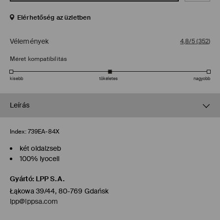
Elérhetőség az üzletben
Vélemények
4,8/5
(
352
)
Méret kompatibilitás
kisebb
tökéletes
nagyobb
Leírás
Index:
739EA-84X
két oldalzseb
100% lyocell
Gyártó
:
LPP S.A.
Łąkowa 39/44, 80-769 Gdańsk
lpp@lppsa.com