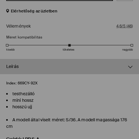
Elérhetőség az üzletben
Vélemények
4,6/5
(
46
)
Méret kompatibilitás
kisebb
tökéletes
nagyobb
Leírás
Index:
669CY-92X
testhezálló
mini hossz
hosszú ujj
A modell által viselt méret: S/36. A modell magassága 176
cm