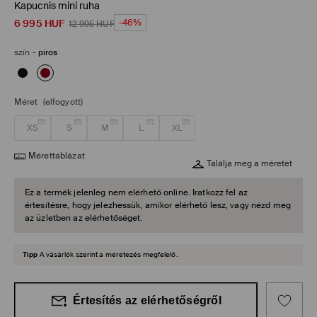
Kapucnis mini ruha
6 995
HUF
-46%
12 995
HUF
szín
-
piros
Méret
(elfogyott)
XS
S
M
L
XL
Mérettáblázat
Találja meg a méretet
Ez a termék jelenleg nem elérhető online. Iratkozz fel az
értesítésre, hogy jelezhessük, amikor elérhető lesz, vagy nézd meg
az üzletben az elérhetőséget.
Tipp
A vásárlók szerint a méretezés megfelelő.
Értesítés az elérhetőségről