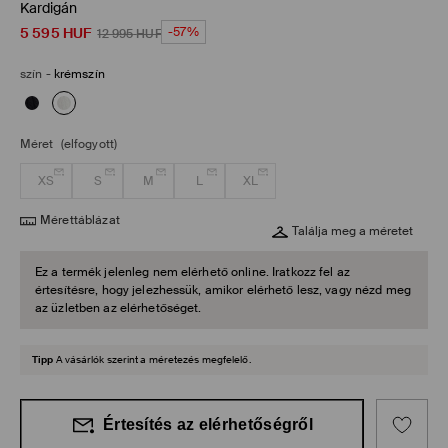
Kardigán
5 595
HUF
-57%
12 995
HUF
szín
-
krémszín
Méret
(elfogyott)
XS
S
M
L
XL
Mérettáblázat
Találja meg a méretet
Ez a termék jelenleg nem elérhető online. Iratkozz fel az
értesítésre, hogy jelezhessük, amikor elérhető lesz, vagy nézd meg
az üzletben az elérhetőséget.
Tipp
A vásárlók szerint a méretezés megfelelő.
Értesítés az elérhetőségről