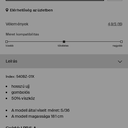
Elérhetőség az üzletben
Vélemények
4,9/5
(
16
)
Méret kompatibilitás
kisebb
tökéletes
nagyobb
Leírás
Index:
540BZ-01X
hosszú ujj
gombolós
50% viszkóz
A modell által viselt méret: S/36
A modell magassága 181 cm