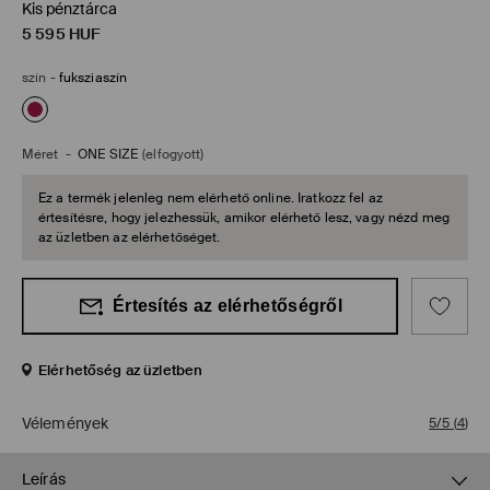
Kis pénztárca
5 595
HUF
szín
-
fuksziaszín
Méret
-
ONE SIZE
(elfogyott)
Ez a termék jelenleg nem elérhető online. Iratkozz fel az
értesítésre, hogy jelezhessük, amikor elérhető lesz, vagy nézd meg
az üzletben az elérhetőséget.
Értesítés az elérhetőségről
Elérhetőség az üzletben
Vélemények
5/5
(
4
)
Leírás