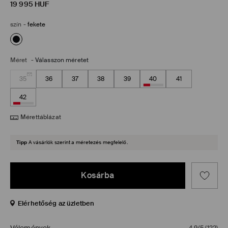
19 995
HUF
szín
-
fekete
Méret
-
Válasszon méretet
35
36
37
38
39
40
41
42
Mérettáblázat
Tipp
A vásárlók szerint a méretezés megfelelő.
Kosárba
Elérhetőség az üzletben