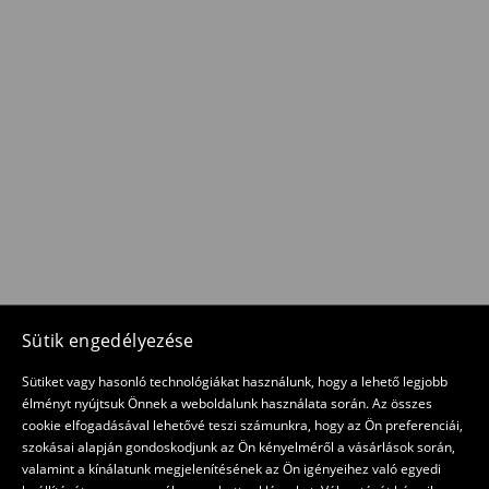
Sütik engedélyezése
Sütiket vagy hasonló technológiákat használunk, hogy a lehető legjobb
élményt nyújtsuk Önnek a weboldalunk használata során. Az összes
cookie elfogadásával lehetővé teszi számunkra, hogy az Ön preferenciái,
szokásai alapján gondoskodjunk az Ön kényelméről a vásárlások során,
valamint a kínálatunk megjelenítésének az Ön igényeihez való egyedi