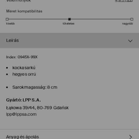
Vélemények
4,9/5
(
122
)
Méret kompatibilitás
kisebb
tökéletes
nagyobb
Leírás
Index:
0945X-99X
kockasarkú
hegyes orrú
Sarokmagasság: 8 cm
Gyártó
:
LPP S.A.
Łąkowa 39/44, 80-769 Gdańsk
lpp@lppsa.com
Anyag és ápolás