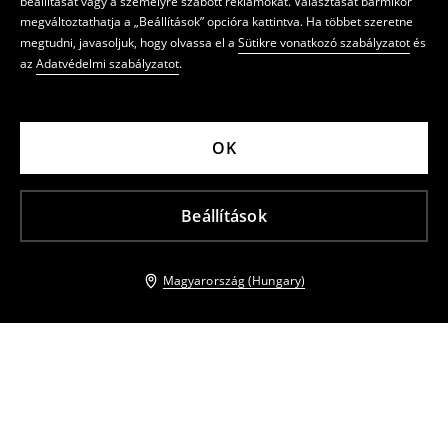
beállítását vagy a személyre szabott reklámokat. Választását bármikor
megváltoztathatja a „Beállítások” opcióra kattintva. Ha többet szeretne
megtudni, javasoljuk, hogy olvassa el a
Sütikre vonatkozó szabályzatot
és
az
Adatvédelmi szabályzatot
.
OK
Beállítások
Magyarország (Hungary)