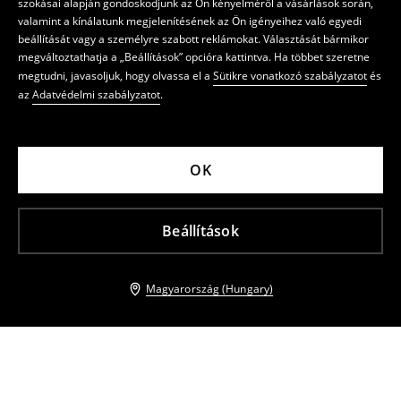
szokásai alapján gondoskodjunk az Ön kényelméről a vásárlások során,
valamint a kínálatunk megjelenítésének az Ön igényeihez való egyedi
beállítását vagy a személyre szabott reklámokat. Választását bármikor
megváltoztathatja a „Beállítások” opcióra kattintva. Ha többet szeretne
megtudni, javasoljuk, hogy olvassa el a
Sütikre vonatkozó szabályzatot
és
az
Adatvédelmi szabályzatot
.
OK
Beállítások
Magyarország (Hungary)