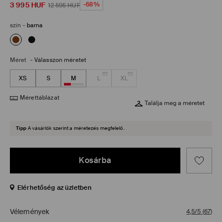
3 995
HUF
-68%
12 595
HUF
szín
-
barna
Méret
-
Válasszon méretet
XS
S
M
L
XL
Mérettáblázat
Találja meg a méretet
Tipp
A vásárlók szerint a méretezés megfelelő.
Kosárba
Elérhetőség az üzletben
Vélemények
4,5/5
(
67
)