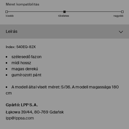
Méret kompatibilitás
kisebb
tökéletes
nagyobb
Leírás
Index:
540EQ-82X
szélesedő fazon
midi hossz
magas derekú
gumírozott pánt
A modell által viselt méret: S/36. A modell magassága 180
cm
Gyártó
:
LPP S.A.
Łąkowa 39/44, 80-769 Gdańsk
lpp@lppsa.com