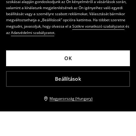
szokásai alapján gondoskodjunk az Ön kényelméről a vásárlások során,
valamint a kínálatunk megjelenítésének az Ön igényeihez való egyedi
beállítását vagy a személyre szabott reklámokat. Választását bármikor
megváltoztathatja a „Beállítások” opcióra kattintva. Ha többet szeretne
megtudni, javasoljuk, hogy olvassa el a
Sütikre vonatkozó szabályzatot
és
az
Adatvédelmi szabályzatot
.
OK
Beállítások
Magyarország (Hungary)