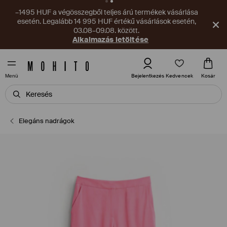
–1495 HUF a végösszegből teljes árú termékek vásárlása
esetén. Legalább 14 995 HUF értékű vásárlások esetén,
03.08–09.08. között.
Alkalmazás letöltése
Kedvencek
Bejelentkezés
Kosár
Menü
Elegáns nadrágok