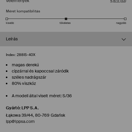
Vélemények
4,8/5
(
53
)
Méret kompatibilitás
kisebb
tökéletes
nagyobb
Leírás
Index:
288IS-40X
magas derekú
cipzárral és kapoccsal záródik
széles nadrágszár
80% viszkóz
A modell által viselt méret: S/36
Gyártó
:
LPP S.A.
Łąkowa 39/44, 80-769 Gdańsk
lpp@lppsa.com