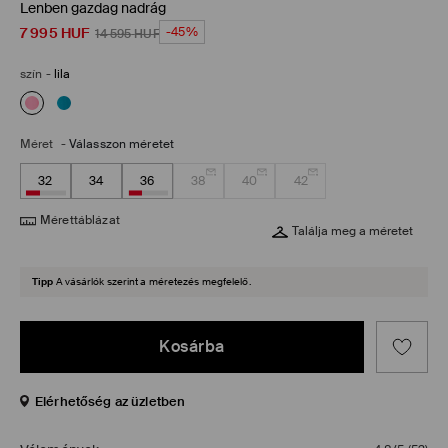
Lenben gazdag nadrág
7 995
HUF
-45%
14 595
HUF
szín
-
lila
Méret
-
Válasszon méretet
32
34
36
38
40
42
Mérettáblázat
Találja meg a méretet
Tipp
A vásárlók szerint a méretezés megfelelő.
Kosárba
Elérhetőség az üzletben