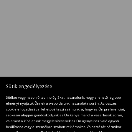
Sütik engedélyezése
Sütiket vagy hasonló technológiákat használunk, hogy a lehető legjobb
élményt nyújtsuk Önnek a weboldalunk használata során. Az összes
cookie elfogadásával lehetővé teszi számunkra, hogy az Ön preferenciái,
szokásai alapján gondoskodjunk az Ön kényelméről a vásárlások során,
valamint a kínálatunk megjelenítésének az Ön igényeihez való egyedi
beállítását vagy a személyre szabott reklámokat. Választását bármikor