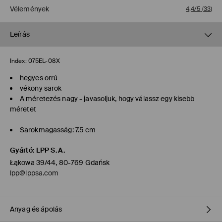
Vélemények
4,4/5
(
33
)
Leírás
Index:
075EL-08X
hegyes orrú
vékony sarok
A méretezés nagy - javasoljuk, hogy válassz egy kisebb
méretet
Sarokmagasság: 7.5 cm
Gyártó
:
LPP S.A.
Łąkowa 39/44, 80-769 Gdańsk
lpp@lppsa.com
Anyag és ápolás