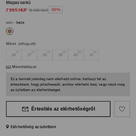
Magas sarkú
7 995
HUF
-50%
15 995
HUF
szín
-
bézs
Méret
(elfogyott)
36
37
38
39
40
41
Mérettáblázat
Ez a termék jelenleg nem elérhető online. Iratkozz fel az
értesítésre, hogy jelezhessük, amikor elérhető lesz, vagy nézd meg
az üzletben az elérhetőséget.
Értesítés az elérhetőségről
Elérhetőség az üzletben