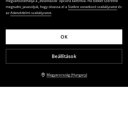
megváltoztathatja a „Beállítások” opcióra kattintva. Ha többet szeretne
megtudni, javasoljuk, hogy olvassa el a
Sütikre vonatkozó szabályzatot
és
az
Adatvédelmi szabályzatot
.
OK
Beállítások
Magyarország (Hungary)