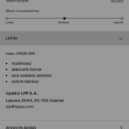
Vélemények
5/5
(
45
)
Méret kompatibilitás
kisebb
tökéletes
nagyobb
Leírás
Index:
510GR-89X
maxihossz
dekoratív fodrok
laza szabású alsórész
nyitott hátrész
Gyártó
:
LPP S.A.
Łąkowa 39/44, 80-769 Gdańsk
lpp@lppsa.com
Anyag és ápolás