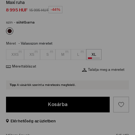
Maxi ruha
8 995
HUF
-44%
15 995
HUF
szín
-
sötétbarna
Méret
-
Válasszon méretet
XXS
XS
S
M
L
XL
Mérettáblázat
Találja meg a méretet
Tipp
A vásárlók szerint a méretezés megfelelő.
Kosárba
Elérhetőség az üzletben