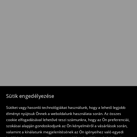
Sütik engedélyezése
Sütiket vagy hasonló technológiákat használunk, hogy a lehető legjobb
élményt nyújtsuk Önnek a weboldalunk használata során. Az összes
cookie elfogadásával lehetővé teszi számunkra, hogy az Ön preferenciái,
szokásai alapján gondoskodjunk az Ön kényelméről a vásárlások során,
valamint a kínálatunk megjelenítésének az Ön igényeihez való egyedi