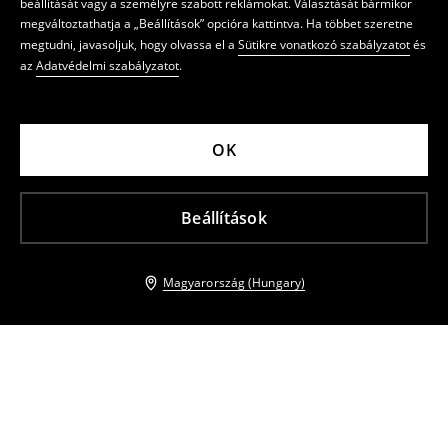
beállítását vagy a személyre szabott reklámokat. Választását bármikor
megváltoztathatja a „Beállítások” opcióra kattintva. Ha többet szeretne
megtudni, javasoljuk, hogy olvassa el a
Sütikre vonatkozó szabályzatot
és
az
Adatvédelmi szabályzatot
.
OK
Beállítások
Magyarország (Hungary)