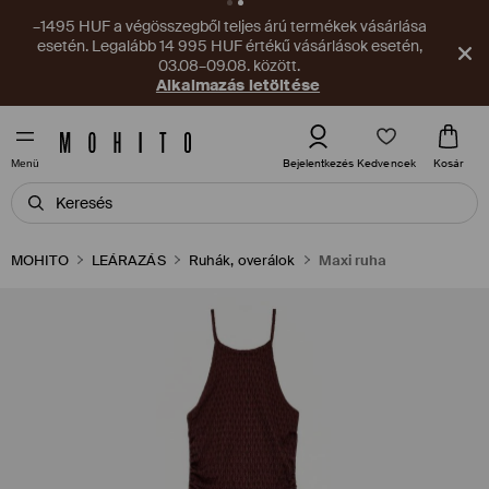
–1495 HUF a végösszegből teljes árú termékek vásárlása
esetén. Legalább 14 995 HUF értékű vásárlások esetén,
03.08–09.08. között.
Alkalmazás letöltése
Kedvencek
Bejelentkezés
Kosár
Menü
MOHITO
LEÁRAZÁS
Ruhák, overálok
Maxi ruha