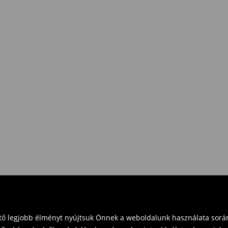
e Pay)
eket vásárol 16 000 Ft felett.
zd vissza a terméket
t és küldd vissza a terméket
vinni üzleteinkbe. Kérjük,
ető legjobb élményt nyújtsuk Önnek a weboldalunk használata során