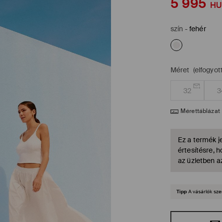
5 995
HU
szín
-
fehér
Méret
(elfogyott
32
3
Mérettáblázat
Ez a termék je
értesítésre, 
az üzletben a
Tipp
A vásárlók sze