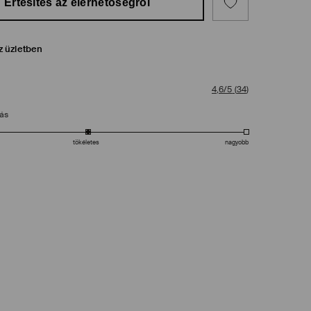
Értesítés az elérhetőségről
z üzletben
4,6/5
(
34
)
tás
tökéletes
nagyobb