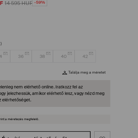
-59%
F
14 595
HUF
)
4
36
38
40
42
Találja meg a méretet
lenleg nem elérhető online. Iratkozz fel az
hogy jelezhessük, amikor elérhető lesz, vagy nézd meg
z elérhetőséget.
rint a méretezés megfelelő.