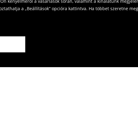
Ön kényelméről a vásárlások során, valamint a kínálatunk megjelen
tathatja a „Beállítások” opcióra kattintva. Ha többet szeretne megt