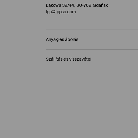
Łąkowa 39/44, 80-769 Gdańsk
lpp@lppsa.com
Anyag és ápolás
ELSŐ SZÖVET
:
70% POLIÉSZTER, 30% POLIAMID
Szállítás és visszavétel
ELSŐ BÉLÉS
:
100% POLIÉSZTER
Szállítási irányelvek
KÉZIMOSÁS MAX. 30° C -IG
FEHÉRÍTŐSZER HASZNÁLATA TILOS
Áruházi átvétel MOHITO (1-6 munkanap)
MAX. 110° C VASALHATÓ - PÁRA NÉLKÜL
0,00 HUF
/ Online fizetés (PayPal, PayU, Googl
TILOS A VEGYI TISZTÍTÁS
Packeta átvevőhelyek (1-6 munkanap)
1195 HUF
/ Online fizetés (PayPal, PayU, Googl
TILOS FORGÓDOBOS SZÁRÍTÓGÉPBEN SZÁRÍ
DPD Pickup Point (1-6 munkanap)
1395 HUF
/ Online fizetés (PayPal, PayU, Googl