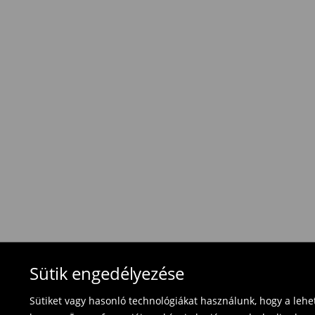
Hagyományos szállítás (1-6 munkanap)
1495 HUF
/ Online fizetés (PayPal, PayU, Googl
Hagyományos szállítás (1-6 munkanap)
1695 HUF
/ Utánvétes fizetés
Használja ki az ingyenes kiszállítást, ha termék
⟶
További információ
Visszavételi irányelvek
Visszaküldés 30 napon belül:
- Magyarországon bármelyik Mohito üzletbe ho
blokkal/számlával ;
- online üzleten keresztül
- töltsd ki az online visszaküldési nyomtatvány
Fürdőruhákat és pizsamákat nem lehet vissza
Sütik engedélyezése
használja az online visszaküldési űrlapot.
Sütiket vagy hasonló technológiákat használunk, hogy a leh
⟶
Termék visszavétel