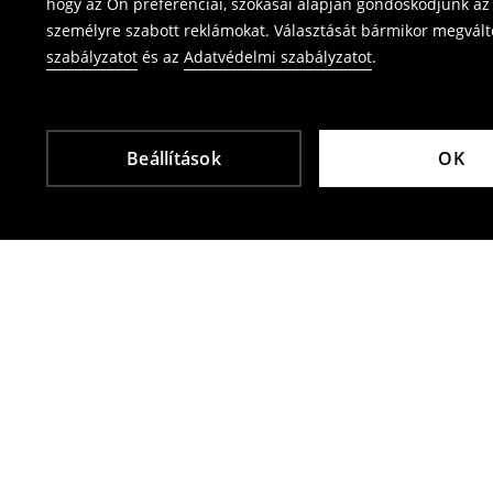
hogy az Ön preferenciái, szokásai alapján gondoskodjunk az 
személyre szabott reklámokat. Választását bármikor megváltoz
szabályzatot
és az
Adatvédelmi szabályzatot
.
Beállítások
OK