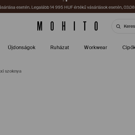
sárlása esetén. Legalább 14 995 HUF értékű vásárlások esetén, 03.08–
Újdonságok
Ruházat
Workwear
Cipő
xi szoknya