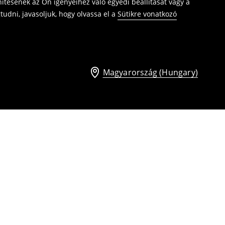
ítésének az Ön igényeihez való egyedi beállítását vagy a
udni, javasoljuk, hogy olvassa el a
Sütikre vonatkozó
Magyarország (Hungary)