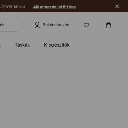
09.08. között.
Alkalmazás letöltése
Bejelentkezés
k
Táskák
Kiegészítők