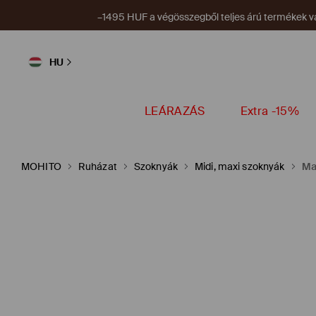
–1495 HUF a végösszegből teljes árú termékek vá
HU
LEÁRAZÁS
Extra -15%
MOHITO
Ruházat
Szoknyák
Midi, maxi szoknyák
Ma