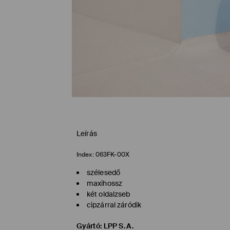
Leírás
Index:
063FK-00X
szélesedő
maxihossz
két oldalzseb
cipzárral záródik
Gyártó
:
LPP S.A.