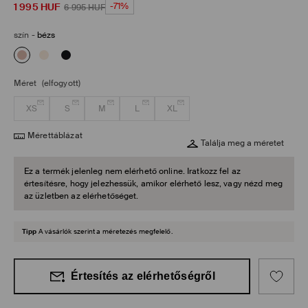
1 995
HUF
-71%
6 995
HUF
szín
-
bézs
Méret
(elfogyott)
XS
S
M
L
XL
Mérettáblázat
Találja meg a méretet
Ez a termék jelenleg nem elérhető online. Iratkozz fel az
értesítésre, hogy jelezhessük, amikor elérhető lesz, vagy nézd meg
az üzletben az elérhetőséget.
Tipp
A vásárlók szerint a méretezés megfelelő.
Értesítés az elérhetőségről