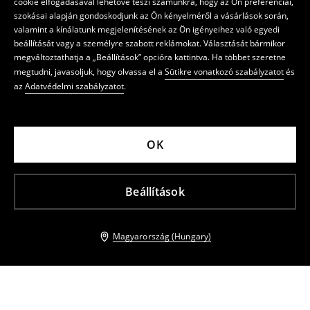
cookie elfogadásával lehetővé teszi számunkra, hogy az Ön preferenciái,
szokásai alapján gondoskodjunk az Ön kényelméről a vásárlások során,
valamint a kínálatunk megjelenítésének az Ön igényeihez való egyedi
beállítását vagy a személyre szabott reklámokat. Választását bármikor
megváltoztathatja a „Beállítások” opcióra kattintva. Ha többet szeretne
megtudni, javasoljuk, hogy olvassa el a
Sütikre vonatkozó szabályzatot
és
az
Adatvédelmi szabályzatot
.
OK
Beállítások
Magyarország (Hungary)