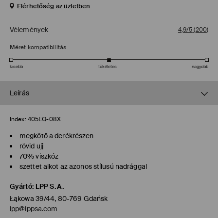
Elérhetőség az üzletben
Vélemények
4,9/5
(
200
)
Méret kompatibilitás
kisebb
tökéletes
nagyobb
Leírás
Index:
405EQ-08X
megkötő a derékrészen
rövid ujj
70% viszkóz
szettet alkot az azonos stílusú nadrággal
Gyártó
:
LPP S.A.
Łąkowa 39/44, 80-769 Gdańsk
lpp@lppsa.com