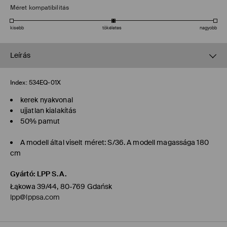
Méret kompatibilitás
kisebb
tökéletes
nagyobb
Leírás
Index:
534EQ-01X
kerek nyakvonal
ujjatlan kialakítás
50% pamut
A modell által viselt méret: S/36. A modell magassága 180
cm
Gyártó
:
LPP S.A.
Łąkowa 39/44, 80-769 Gdańsk
lpp@lppsa.com