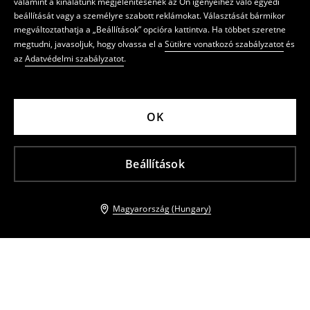
valamint a kínálatunk megjelenítésének az Ön igényeihez való egyedi
beállítását vagy a személyre szabott reklámokat. Választását bármikor
megváltoztathatja a „Beállítások” opcióra kattintva. Ha többet szeretne
megtudni, javasoljuk, hogy olvassa el a
Sütikre vonatkozó szabályzatot
és
az
Adatvédelmi szabályzatot
.
OK
Beállítások
Magyarország (Hungary)