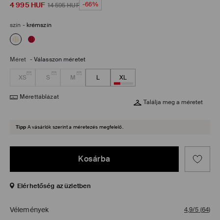
4 995
HUF
-66%
14 595
HUF
szín
-
krémszín
Méret
-
Válasszon méretet
XS
S
M
L
XL
Mérettáblázat
Találja meg a méretet
Tipp
A vásárlók szerint a méretezés megfelelő.
Kosárba
Elérhetőség az üzletben
Vélemények
4,9/5
(
64
)