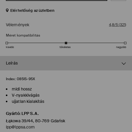
Elérhetőség az üzletben
Vélemények
4,8/5
(
321
)
Méret kompatibilitás
kisebb
tökéletes
nagyobb
Leírás
Index:
085IS-95X
midi hossz
V-nyakkivágás
ujjatlan kialakítás
Gyártó
:
LPP S.A.
Łąkowa 39/44, 80-769 Gdańsk
lpp@lppsa.com