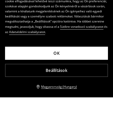
cookie elfogadásával lehetővé teszi számunkra, hogy az Ön preferenciái,
szokásai alapján gondoskodjunk az Ön kényelméről a vásárlások során,
valamint a kínálatunk megjelenítésének az Ön igényeihez való egyedi
beállítását vagy a személyre szabott reklámokat. Választását bármikor
megváltoztathatja a „Beállítások” opcióra kattintva. Ha többet szeretne
megtudni, javasoljuk, hogy olvassa el a
Sütikre vonatkozó szabályzatot
és
az
Adatvédelmi szabályzatot
.
OK
Beállítások
Magyarország (Hungary)