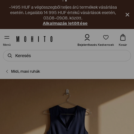
–1495 HUF a végösszegből teljes árú termékek vásárlása
esetén. Legalább 14 995 HUF értékű vásárlások esetén,
03.08–09.08. között.
Alkalmazás letöltése
Kedvencek
Bejelentkezés
Kosár
Menü
Midi, maxi ruhák