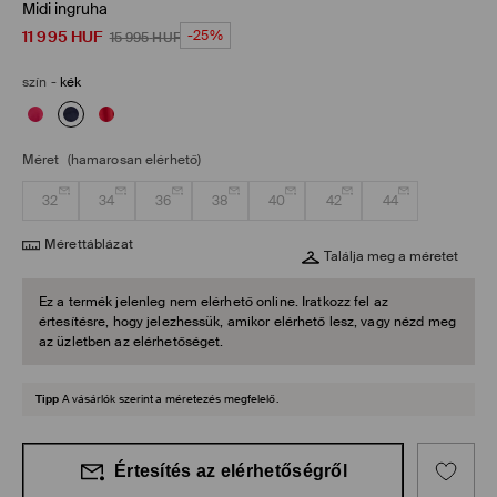
Midi ingruha
11 995
HUF
-25%
15 995
HUF
szín
-
kék
Méret
(hamarosan elérhető)
32
34
36
38
40
42
44
Mérettáblázat
Találja meg a méretet
Ez a termék jelenleg nem elérhető online. Iratkozz fel az
értesítésre, hogy jelezhessük, amikor elérhető lesz, vagy nézd meg
az üzletben az elérhetőséget.
Tipp
A vásárlók szerint a méretezés megfelelő.
Értesítés az elérhetőségről