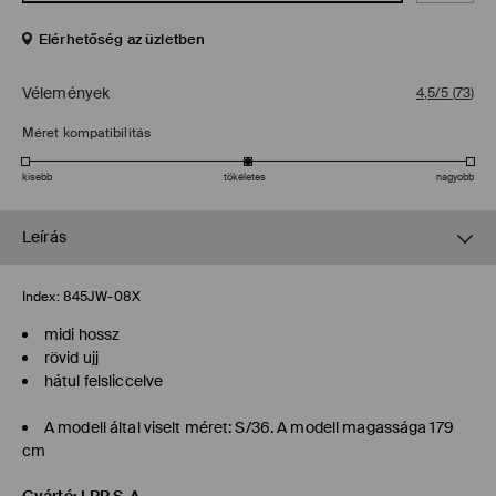
Elérhetőség az üzletben
Vélemények
4,5/5
(
73
)
Méret kompatibilitás
kisebb
tökéletes
nagyobb
Leírás
Index:
845JW-08X
midi hossz
rövid ujj
hátul felsliccelve
A modell által viselt méret: S/36. A modell magassága 179
cm