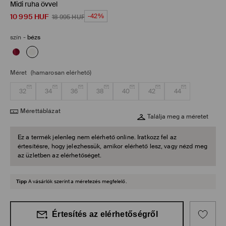
Midi ruha övvel
10 995
HUF
-42%
18 995
HUF
szín
-
bézs
Méret
(hamarosan elérhető)
32
34
36
38
40
42
44
Mérettáblázat
Találja meg a méretet
Ez a termék jelenleg nem elérhető online. Iratkozz fel az
értesítésre, hogy jelezhessük, amikor elérhető lesz, vagy nézd meg
az üzletben az elérhetőséget.
Tipp
A vásárlók szerint a méretezés megfelelő.
Értesítés az elérhetőségről