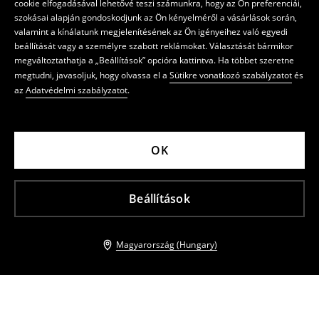
cookie elfogadásával lehetővé teszi számunkra, hogy az Ön preferenciái,
szokásai alapján gondoskodjunk az Ön kényelméről a vásárlások során,
valamint a kínálatunk megjelenítésének az Ön igényeihez való egyedi
beállítását vagy a személyre szabott reklámokat. Választását bármikor
megváltoztathatja a „Beállítások” opcióra kattintva. Ha többet szeretne
megtudni, javasoljuk, hogy olvassa el a
Sütikre vonatkozó szabályzatot
és
az
Adatvédelmi szabályzatot
.
OK
Beállítások
Magyarország (Hungary)