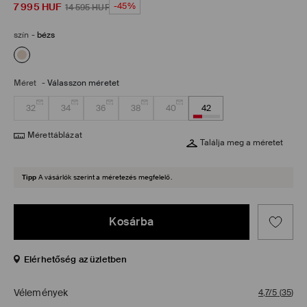
7 995
HUF
-45%
14 595
HUF
szín
-
bézs
Méret
-
Válasszon méretet
32
34
36
38
40
42
Mérettáblázat
Találja meg a méretet
Tipp
A vásárlók szerint a méretezés megfelelő.
Kosárba
Elérhetőség az üzletben
Vélemények
4,7/5
(
35
)