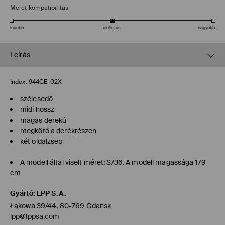
Méret kompatibilitás
kisebb
tökéletes
nagyobb
Leírás
Index:
944GE-02X
szélesedő
midi hossz
magas derekú
megkötő a derékrészen
két oldalzseb
A modell által viselt méret: S/36. A modell magassága 179
cm
Gyártó
:
LPP S.A.
Łąkowa 39/44, 80-769 Gdańsk
lpp@lppsa.com