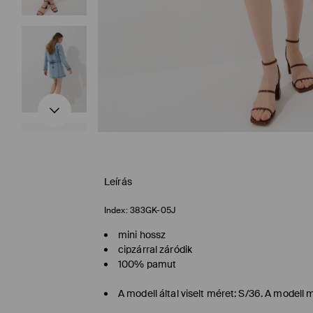
Leírás
Index:
383GK-05J
mini hossz
cipzárral záródik
100% pamut
A modell által viselt méret: S/36. A model