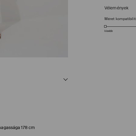
Vélemények
Méret kompatibili
kisebb
l magassága 178 cm