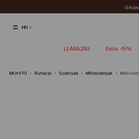
Új kup
HU
LEÁRAZÁS
Extra -15%
MOHITO
Ruházat
Szoknyák
Miniszoknyák
Mini far