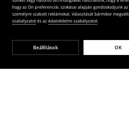
Sütiket vagy hasonló technológiákat használunk, hogy a leh
⟶
Termék visszavétel
hogy az Ön preferenciái, szokásai alapján gondoskodjunk az 
személyre szabott reklámokat. Választását bármikor megváltoz
szabályzatot
és az
Adatvédelmi szabályzatot
.
Beállítások
OK