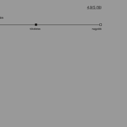
4,9/5
(
18
)
tás
tökéletes
nagyobb