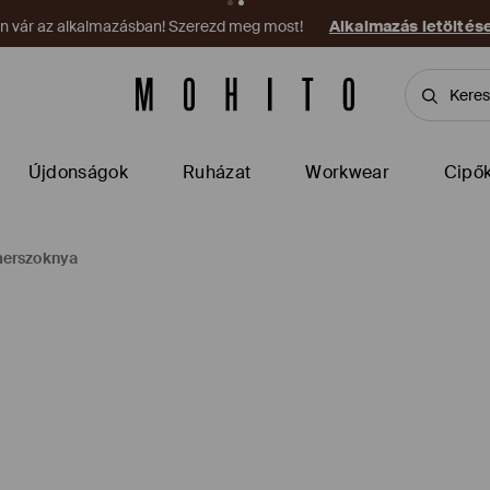
on vár az alkalmazásban! Szerezd meg most!
Alkalmazás letöltés
Újdonságok
Ruházat
Workwear
Cipő
merszoknya