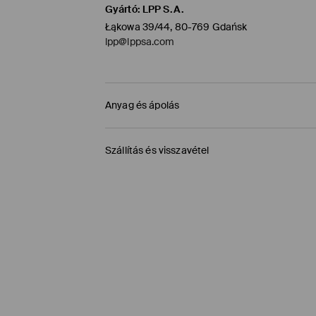
Gyártó
:
LPP S.A.
Łąkowa 39/44, 80-769 Gdańsk
lpp@lppsa.com
Anyag és ápolás
Fő anya
:
100% PAMUT
Szállítás és visszavétel
Tömőanyag
:
65% POLIÉSZTER, 35% PAMUT
Szállítási irányelvek
GÉPIMOSÁS MAX. 30° C
FEHÉRÍTŐSZER HASZNÁLATA TILOS
Áruházi átvétel MOHITO (1-6 munkanap)
TILOS FORGÓDOBOS SZÁRÍTÓGÉPBEN SZÁRÍ
0,00 HUF
/ Online fizetés (PayPal, PayU, Googl
MAX. 110° C VASALHATÓ - PÁRA NÉLKÜL
Packeta átvevőhelyek (1-6 munkanap)
1195 HUF
/ Online fizetés (PayPal, PayU, Googl
TILOS A VEGYI TISZTÍTÁS
DPD Pickup Point (1-6 munkanap)