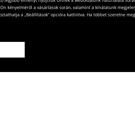
ető legjobb élményt nyújtsuk Önnek a weboldalunk használata során
Ön kényelméről a vásárlások során, valamint a kínálatunk megjelen
tathatja a „Beállítások” opcióra kattintva. Ha többet szeretne megt