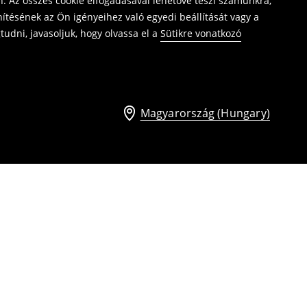
. Az összes cookie elfogadásával lehetővé teszi számunkra,
ítésének az Ön igényeihez való egyedi beállítását vagy a
udni, javasoljuk, hogy olvassa el a
Sütikre vonatkozó
Magyarország (Hungary)