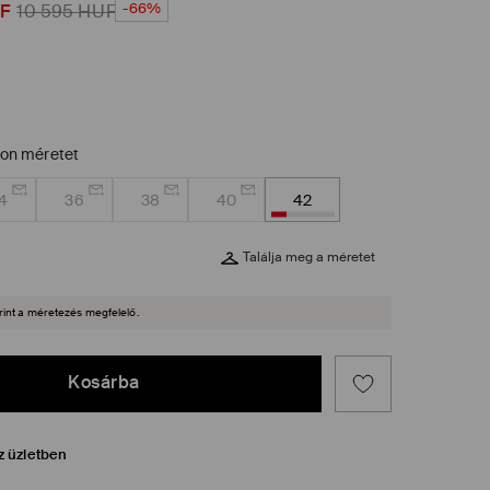
-66%
F
10 595
HUF
zon méretet
4
36
38
40
42
Találja meg a méretet
rint a méretezés megfelelő.
Kosárba
z üzletben