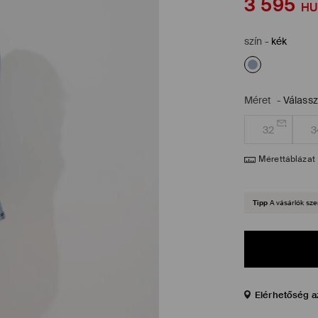
3 595
HU
szín
-
kék
Méret
-
Válass
32
3
Mérettáblázat
Tipp
A vásárlók sze
Elérhetőség a