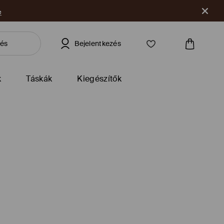
e
Bejelentkezés
k
Táskák
Kiegészítők