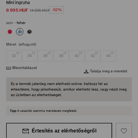
Mini ingruha
6 995
HUF
-52%
14 595
HUF
szín
-
fehér
Méret
(elfogyott)
32
34
36
38
40
42
44
Mérettáblázat
Találja meg a méretet
Ez a termék jelenleg nem elérhető online. Iratkozz fel az
értesítésre, hogy jelezhessük, amikor elérhető lesz, vagy nézd meg
az üzletben az elérhetőséget.
Tipp
A vásárlók szerint a méretezés megfelelő.
Értesítés az elérhetőségről