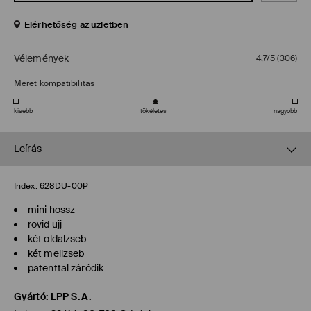
Elérhetőség az üzletben
Vélemények
4,7/5
(
306
)
Méret kompatibilitás
kisebb
tökéletes
nagyobb
Leírás
Index:
628DU-00P
mini hossz
rövid ujj
két oldalzseb
két mellzseb
patenttal záródik
Gyártó
:
LPP S.A.