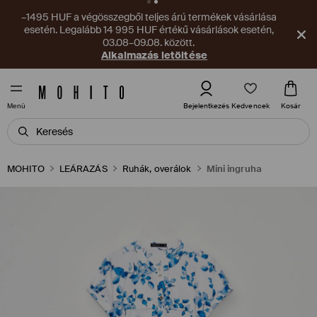
–1495 HUF a végösszegből teljes árú termékek vásárlása
esetén. Legalább 14 995 HUF értékű vásárlások esetén,
03.08–09.08. között.
Alkalmazás letöltése
Kedvencek
Bejelentkezés
Kosár
Menü
MOHITO
LEÁRAZÁS
Ruhák, overálok
Mini ingruha